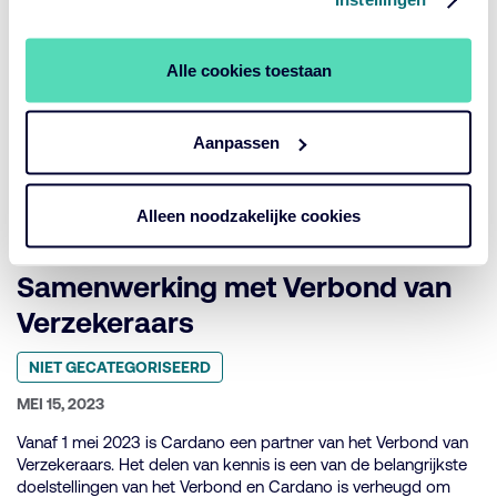
Sustainability Team Update
Alle cookies toestaan
Geplaatst
NIET GECATEGORISEERD
in
Aanpassen
categorie:
GEPUBLICEERD
SEPTEMBER 7, 2023
OP:
Wijzigingen binnen het Sustainability Team van Cardano.
Alleen noodzakelijke cookies
Samenwerking met Verbond van
Verzekeraars
Geplaatst
NIET GECATEGORISEERD
in
categorie:
GEPUBLICEERD
MEI 15, 2023
OP:
Vanaf 1 mei 2023 is Cardano een partner van het Verbond van
Verzekeraars. Het delen van kennis is een van de belangrijkste
doelstellingen van het Verbond en Cardano is verheugd om