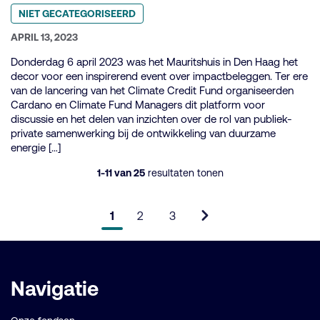
Geplaatst
NIET GECATEGORISEERD
in
categorie:
GEPUBLICEERD
APRIL 13, 2023
OP:
Donderdag 6 april 2023 was het Mauritshuis in Den Haag het
decor voor een inspirerend event over impactbeleggen. Ter ere
van de lancering van het Climate Credit Fund organiseerden
Cardano en Climate Fund Managers dit platform voor
discussie en het delen van inzichten over de rol van publiek-
private samenwerking bij de ontwikkeling van duurzame
energie […]
1-11 van 25
resultaten tonen
1
2
3
Pagina
Pagina
Pagina
Volgende
Belangrijke
Navigatie
links