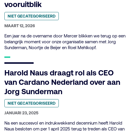
vooruitblik
Geplaatst
NIET GECATEGORISEERD
in
categorie:
GEPUBLICEERD
MAART 12, 2026
OP:
Een jaar na de overname door Mercer blikken we terug op een
belangrijk moment voor onze organisatie samen met Jorg
Sunderman, Noortje de Beijer en Roel Mehlkopf.
Harold Naus draagt rol als CEO
van Cardano Nederland over aan
Jorg Sunderman
Geplaatst
NIET GECATEGORISEERD
in
categorie:
GEPUBLICEERD
JANUARI 23, 2025
OP:
Na een succesvol en indrukwekkend decennium heeft Harold
Naus besloten om per 1 april 2025 terug te treden als CEO van