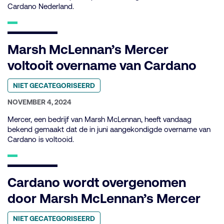
Cardano Nederland.
Marsh McLennan’s Mercer
voltooit overname van Cardano
Geplaatst
NIET GECATEGORISEERD
in
categorie:
GEPUBLICEERD
NOVEMBER 4, 2024
OP:
Mercer, een bedrijf van Marsh McLennan, heeft vandaag
bekend gemaakt dat de in juni aangekondigde overname van
Cardano is voltooid.
Cardano wordt overgenomen
door Marsh McLennan’s Mercer
Geplaatst
NIET GECATEGORISEERD
in