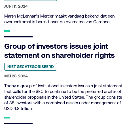
categorie:
GEPUBLICEERD
JUNI 11, 2024
OP:
Marsh McLennan’s Mercer maakt vandaag bekend dat een
overeenkomst is bereikt over de overname van Cardano.
Group of investors issues joint
statement on shareholder rights
Geplaatst
NIET GECATEGORISEERD
in
categorie:
GEPUBLICEERD
MEI 28, 2024
OP:
Today a group of institutional investors issues a joint statement
that calls for the SEC to continue to be the preferred arbiter of
shareholder proposals in the United States. The group consists
of 38 investors with a combined assets under management of
USD 4.8 trillion.