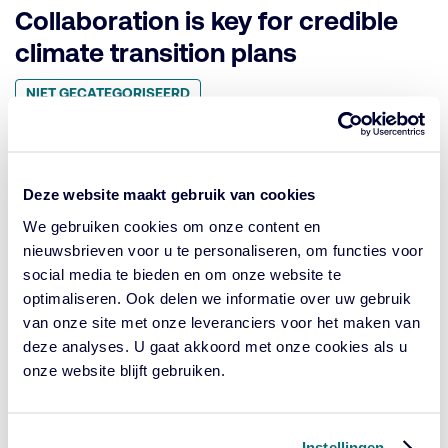
Collaboration is key for credible
climate transition plans
Geplaatst
NIET GECATEGORISEERD
in
categorie:
GEPUBLICEERD
OKTOBER 16, 2023
OP:
Cardano endorses the innovative approach of the company
Bunge and the NGO Ceres
Deze website maakt gebruik van cookies
We gebruiken cookies om onze content en
nieuwsbrieven voor u te personaliseren, om functies voor
Noortje de Beijer nieuwe CCO
social media te bieden en om onze website te
Cardano
optimaliseren. Ook delen we informatie over uw gebruik
van onze site met onze leveranciers voor het maken van
Geplaatst
NIET GECATEGORISEERD
in
deze analyses. U gaat akkoord met onze cookies als u
categorie:
onze website blijft gebruiken.
GEPUBLICEERD
SEPTEMBER 14, 2023
OP:
Per 1 september 2023 is Noortje de Beijer benoemd tot Chief
Commercial Officer (CCO) van Cardano.
Instellingen