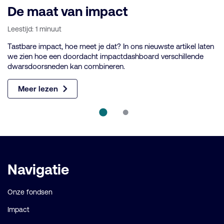
De maat van impact
D
Leestijd: 1 minuut
Le
Tastbare impact, hoe meet je dat? In ons nieuwste artikel laten
Ho
we zien hoe een doordacht impactdashboard verschillende
de
dwarsdoorsneden kan combineren.
zi
Meer lezen
Belangrijke
Navigatie
links
Onze fondsen
Impact