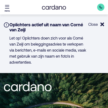
Direct
menu
naar
inhoud
Notice:
Oplichters actief uit naam van Corné
Close
van Zeijl
Let op! Oplichters doen zich voor als Corné
van Zeijl om beleggingsadvies te verkopen
via berichten, e-mails en sociale media, vaak
met gebruik van zijn naam en foto's in
advertenties.
Wij
zijn
Cardano