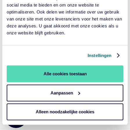
Samen vooruit
social media te bieden en om onze website te
optimaliseren. Ook delen we informatie over uw gebruik
van onze site met onze leveranciers voor het maken van
Al 25 jaar lopen we voorop in risicomanagement en
deze analyses. U gaat akkoord met onze cookies als u
duurzaam én impactvol beleggen. We beheren €60
onze website blijft gebruiken.
miljard voor zo’n 70 klanten. Meer dan 1,5 miljoen mensen
profiteren daarvan. Met veel klanten werken we al tien jaar
of langer samen – gedreven door gedeelde missie.
Instellingen
Ons verhaal
Alle cookies toestaan
Laatste nieuws
Aanpassen
Alleen noodzakelijke cookies