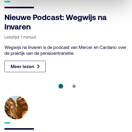
Nieuwe Podcast: Wegwijs na
P
Invaren
H
Leestijd: 1 minuut
Le
Wegwijs na Invaren is de podcast van Mercer en Cardano over
Ve
de praktijk van de pensioentransitie.
du
pe
Meer lezen