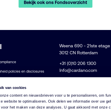
Bekijk ook ons Fondsoverzicht
l
Weena 690 - 21ste etage
3012 CN Rotterdam
Compliance
+31 (0)10 206 1300
Info@cardano.com
eid policies en disclosures
voorwaarden
ik van cookies
rklaring
nze content en nieuwsbrieven voor u te personaliseren, om func
e website te optimaliseren. Ook delen we informatie over uw ge
s voor het maken van deze analyses. U gaat akkoord met onze c
© Cardano