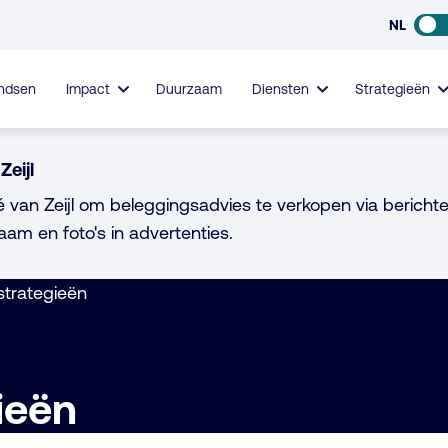
NL
ndsen
Impact
Duurzaam
Diensten
Strategieën
Zeijl
é van Zeijl om beleggingsadvies te verkopen via berichte
aam en foto's in advertenties.
trategieën
ieën