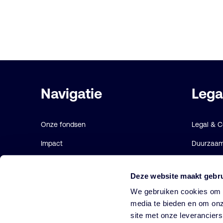
Belangrijke
Navigatie
Lega
links
Onze fondsen
Legal & 
Impact
Duurzaamh
Duurzaam
Gebruiks
Deze website maakt gebru
Diensten
Cookie ve
We gebruiken cookies om o
Strategieën
media te bieden en om onz
site met onze leverancier
Perspectives