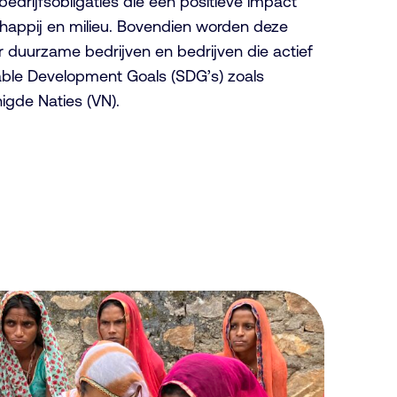
edrijfsobligaties die een positieve impact
appij en milieu. Bovendien worden deze
r duurzame bedrijven en bedrijven die actief
able Development Goals (SDG’s) zoals
igde Naties (VN).