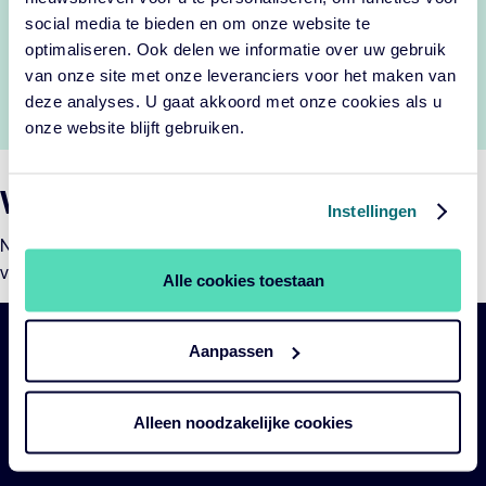
social media te bieden en om onze website te
Cookie-instellingen wijzigen
optimaliseren. Ook delen we informatie over uw gebruik
van onze site met onze leveranciers voor het maken van
deze analyses. U gaat akkoord met onze cookies als u
onze website blijft gebruiken.
Wil je meer weten?
Instellingen
Neem gerust contact met ons op. Ons team staat klaar om
vragen te beantwoorden of verdere toelichting te geven.
Alle cookies toestaan
Aanpassen
Belangrijke
Navigatie
links
Alleen noodzakelijke cookies
Onze fondsen
Impact