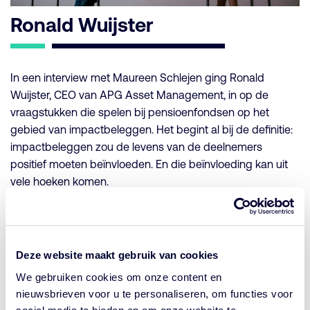
Ronald Wuijster
In een interview met Maureen Schlejen ging Ronald
Wuijster, CEO van APG Asset Management, in op de
vraagstukken die spelen bij pensioenfondsen op het
gebied van impactbeleggen. Het begint al bij de definitie:
impactbeleggen zou de levens van de deelnemers
positief moeten beïnvloeden. En die beïnvloeding kan uit
vele hoeken komen.
Het inzetten van pensioenkapitaal om klimaatverandering
in opkomende markten tegen te gaan is daar een
voorbeeld van. Steeds meer deelnemers hebben de wens
Deze website maakt gebruik van cookies
om duurzaam te beleggen, dus het is ook een logisch
We gebruiken cookies om onze content en
gevolg dat er door pensioenfondsen wordt gekeken naar
nieuwsbrieven voor u te personaliseren, om functies voor
zowel het financieel rendement als het duurzaam
social media te bieden en om onze website te