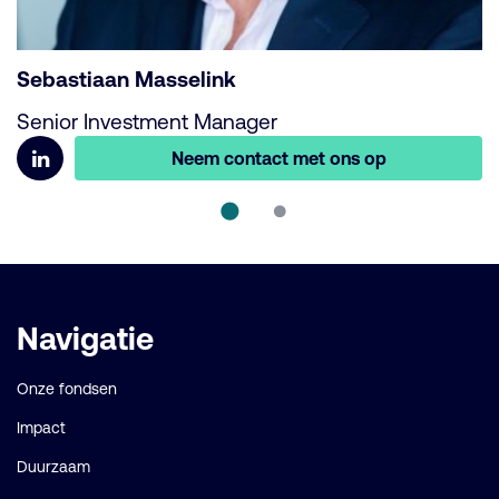
Sebastiaan Masselink
G
Senior Investment Manager
C
Neem contact met ons op
Belangrijke
Navigatie
links
Onze fondsen
Impact
Duurzaam