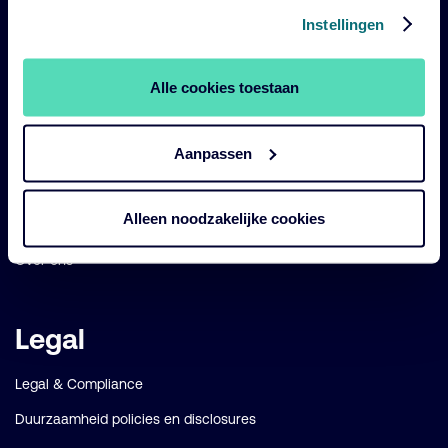
Navigatie
links
Instellingen
Onze fondsen
Impact
Alle cookies toestaan
Duurzaam
Aanpassen
Diensten
Strategieën
Alleen noodzakelijke cookies
Perspectives
Over ons
Legal
Legal & Compliance
Duurzaamheid policies en disclosures