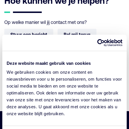
Hoe kunnen we je helpen?
Op welke manier wil jij contact met ons?
Stuur een bericht
Bel mij terug
Bel ons of kom bij ons langs
Deze website maakt gebruik van cookies
Weena 690 – 21ste etage
We gebruiken cookies om onze content en
3012 CN Rotterdam
nieuwsbrieven voor u te personaliseren, om functies voor
social media te bieden en om onze website te
Info@cardano.com
optimaliseren. Ook delen we informatie over uw gebruik
van onze site met onze leveranciers voor het maken van
+31 (0)10 206 1300
deze analyses. U gaat akkoord met onze cookies als u
onze website blijft gebruiken.
Belangrijke