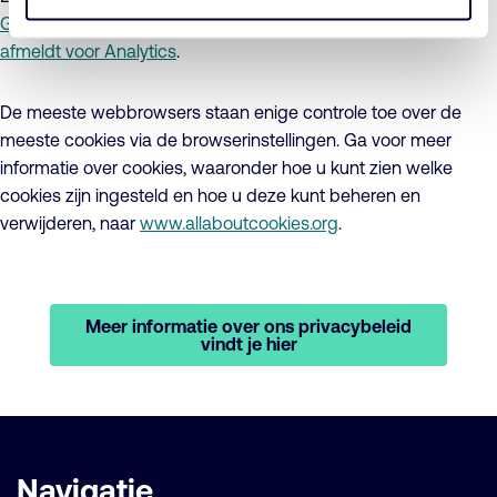
Google Analytics
, het
cookiebeleid van HubSpot
of hoe u zich
afmeldt voor Analytics
.
De meeste webbrowsers staan enige controle toe over de
meeste cookies via de browserinstellingen. Ga voor meer
informatie over cookies, waaronder hoe u kunt zien welke
cookies zijn ingesteld en hoe u deze kunt beheren en
verwijderen, naar
www.allaboutcookies.org
.
Meer informatie over ons privacybeleid
vindt je hier
Belangrijke
Navigatie