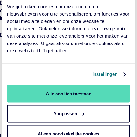
De cookies verzamelen informatie op een manier die niemand
We gebruiken cookies om onze content en
direct identificeert. Zie onderstaande links voor meer
nieuwsbrieven voor u te personaliseren, om functies voor
informatie over hoe deze cookies werken.
social media te bieden en om onze website te
optimaliseren. Ook delen we informatie over uw gebruik
Deze website maakt gebruik van de volgende cookies:
van onze site met onze leveranciers voor het maken van
deze analyses. U gaat akkoord met onze cookies als u
onze website blijft gebruiken.
Cookie Law plug-in cookie
Google Kaarten
Instellingen
Google Analytics
Alle cookies toestaan
HubSpot
Aanpassen
Sessie cookies
Alleen noodzakelijke cookies
Lees meer over het
privacybeleid van Google,
de
cookies van