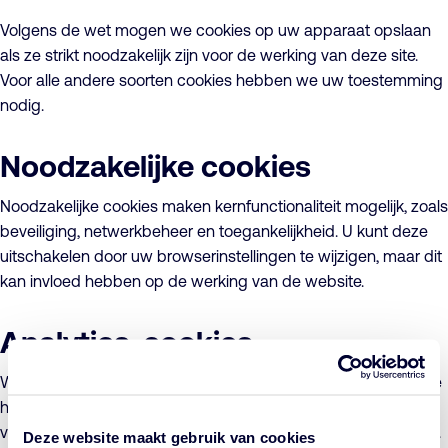
Volgens de wet mogen we cookies op uw apparaat opslaan
als ze strikt noodzakelijk zijn voor de werking van deze site.
Voor alle andere soorten cookies hebben we uw toestemming
nodig.
Noodzakelijke cookies
Noodzakelijke cookies maken kernfunctionaliteit mogelijk, zoals
beveiliging, netwerkbeheer en toegankelijkheid. U kunt deze
uitschakelen door uw browserinstellingen te wijzigen, maar dit
kan invloed hebben op de werking van de website.
Analytics-cookies
We willen graag Google Analytics-cookies plaatsen om ons te
helpen onze website te verbeteren door informatie te
verzamelen en te rapporteren over hoe u de website gebruikt.
Deze website maakt gebruik van cookies