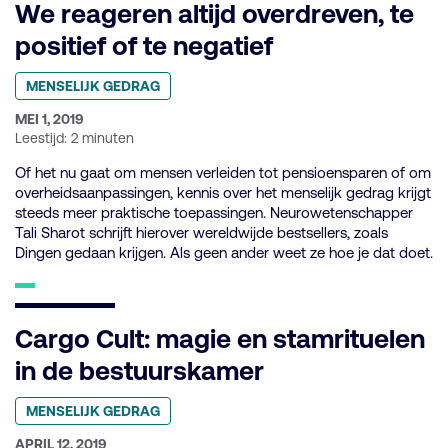
We reageren altijd overdreven, te
positief of te negatief
Geplaatst
MENSELIJK GEDRAG
in
categorie:
GEPUBLICEERD
MEI 1, 2019
OP:
Leestijd: 2 minuten
Of het nu gaat om mensen verleiden tot pensioensparen of om
overheidsaanpassingen, kennis over het menselijk gedrag krijgt
steeds meer praktische toepassingen. Neurowetenschapper
Tali Sharot schrijft hierover wereldwijde bestsellers, zoals
Dingen gedaan krijgen. Als geen ander weet ze hoe je dat doet.
Cargo Cult: magie en stamrituelen
in de bestuurskamer
Geplaatst
MENSELIJK GEDRAG
in
categorie:
GEPUBLICEERD
APRIL 12, 2019