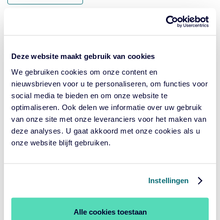
categorie:
GEPUBLICEERD
JULI 1, 2019
OP:
Leestijd: 1 minuut
Wij mensen zijn dol op modellen. Ze helpen ons om complexe
informatie te verwerken en te begrijpen. Ook veel economen
Deze website maakt gebruik van cookies
en politici zijn er dol op, vanwege de vermeende voorspellende
waarde die er aan wordt toegekend. Maar dat is een grote
We gebruiken cookies om onze content en
valkuil.
nieuwsbrieven voor u te personaliseren, om functies voor
social media te bieden en om onze website te
optimaliseren. Ook delen we informatie over uw gebruik
Niemand schuift onvoorbereid
van onze site met onze leveranciers voor het maken van
deze analyses. U gaat akkoord met onze cookies als u
aan, dat is positieve groepsdruk
onze website blijft gebruiken.
Geplaatst
MENSELIJK GEDRAG
in
categorie:
GEPUBLICEERD
JUNI 20, 2019
Instellingen
OP:
Leestijd: 1 minuut
Kijk vooral ook naar wat er wél goed gaat bij de
besluitvorming in de bestuurskamer van het pensioenfonds.
Alle cookies toestaan
Daar kun je veel van leren. Pensioenprofessionals Rob van Dijk