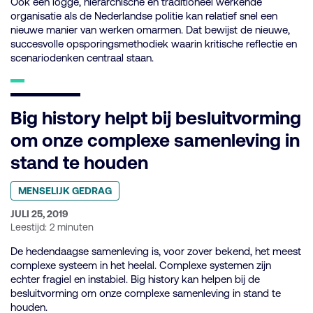
Ook een logge, hiërarchische en traditioneel werkende
organisatie als de Nederlandse politie kan relatief snel een
nieuwe manier van werken omarmen. Dat bewijst de nieuwe,
succesvolle opsporingsmethodiek waarin kritische reflectie en
scenariodenken centraal staan.
Big history helpt bij besluitvorming
om onze complexe samenleving in
stand te houden
Geplaatst
MENSELIJK GEDRAG
in
categorie:
GEPUBLICEERD
JULI 25, 2019
OP:
Leestijd: 2 minuten
De hedendaagse samenleving is, voor zover bekend, het meest
complexe systeem in het heelal. Complexe systemen zijn
echter fragiel en instabiel. Big history kan helpen bij de
besluitvorming om onze complexe samenleving in stand te
houden.