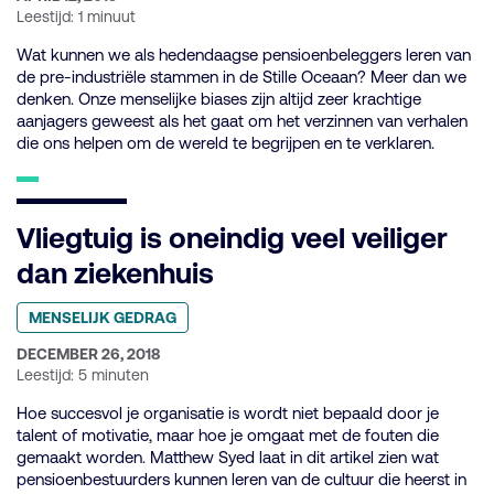
OP:
Leestijd: 1 minuut
Wat kunnen we als hedendaagse pensioenbeleggers leren van
de pre-industriële stammen in de Stille Oceaan? Meer dan we
denken. Onze menselijke biases zijn altijd zeer krachtige
aanjagers geweest als het gaat om het verzinnen van verhalen
die ons helpen om de wereld te begrijpen en te verklaren.
Vliegtuig is oneindig veel veiliger
dan ziekenhuis
Geplaatst
MENSELIJK GEDRAG
in
categorie:
GEPUBLICEERD
DECEMBER 26, 2018
OP:
Leestijd: 5 minuten
Hoe succesvol je organisatie is wordt niet bepaald door je
talent of motivatie, maar hoe je omgaat met de fouten die
gemaakt worden. Matthew Syed laat in dit artikel zien wat
pensioenbestuurders kunnen leren van de cultuur die heerst in