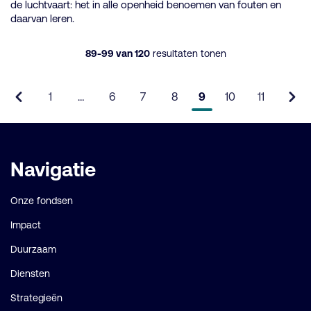
de luchtvaart: het in alle openheid benoemen van fouten en
daarvan leren.
89-99 van 120
resultaten tonen
1
…
6
7
8
9
10
11
Vorige
Pagina
Pagina
Pagina
Pagina
Pagina
Pagina
Pagina
Vol
pagina
Belangrijke
Navigatie
links
Onze fondsen
Impact
Duurzaam
Diensten
Strategieën