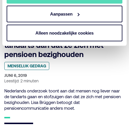
en Evalinde Eeelens in gesprek over de praktijk van het
besturen.
Aanpassen
Alleen noodzakelijke cookies
Mensen gaan liever naar de
tandarts dan dat ze zich met
pensioen bezighouden
Geplaatst
MENSELIJK GEDRAG
in
categorie:
GEPUBLICEERD
JUNI 6, 2019
OP:
Leestijd: 2 minuten
Nederlands onderzoek toont aan dat mensen nog liever naar
de tandarts gaan en stofzuigen dan dat ze zich met pensioen
bezighouden. Lisa Brüggen betoogt dat
pensioencommunicatie anders moet.