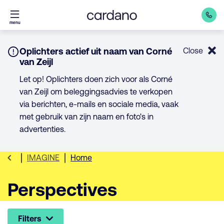
Direct
menu
naar
inhoud
Notice:
Oplichters actief uit naam van Corné
Close
van Zeijl
Let op! Oplichters doen zich voor als Corné
van Zeijl om beleggingsadvies te verkopen
via berichten, e-mails en sociale media, vaak
met gebruik van zijn naam en foto's in
advertenties.
IMAGINE
Home
Perspectives
Filters