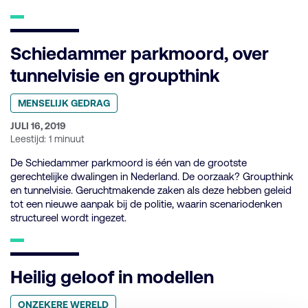
Schiedammer parkmoord, over
tunnelvisie en groupthink
Geplaatst
MENSELIJK GEDRAG
in
categorie:
GEPUBLICEERD
JULI 16, 2019
OP:
Leestijd: 1 minuut
De Schiedammer parkmoord is één van de grootste
gerechtelijke dwalingen in Nederland. De oorzaak? Groupthink
en tunnelvisie. Geruchtmakende zaken als deze hebben geleid
tot een nieuwe aanpak bij de politie, waarin scenariodenken
structureel wordt ingezet.
Heilig geloof in modellen
Geplaatst
ONZEKERE WERELD
in