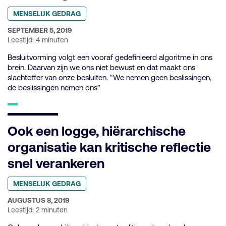
Geplaatst
MENSELIJK GEDRAG
in
categorie:
GEPUBLICEERD
SEPTEMBER 5, 2019
OP:
Leestijd: 4 minuten
Besluitvorming volgt een vooraf gedefinieerd algoritme in ons
brein. Daarvan zijn we ons niet bewust en dat maakt ons
slachtoffer van onze besluiten. “We nemen geen beslissingen,
de beslissingen nemen ons”
Ook een logge, hiërarchische
organisatie kan kritische reflectie
snel verankeren
Geplaatst
MENSELIJK GEDRAG
in
categorie:
GEPUBLICEERD
AUGUSTUS 8, 2019
OP:
Leestijd: 2 minuten