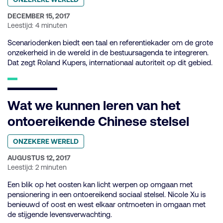
in
categorie:
GEPUBLICEERD
DECEMBER 15, 2017
OP:
Leestijd: 4 minuten
Scenariodenken biedt een taal en referentiekader om de grote
onzekerheid in de wereld in de bestuursagenda te integreren.
Dat zegt Roland Kupers, internationaal autoriteit op dit gebied.
Wat we kunnen leren van het
ontoereikende Chinese stelsel
Geplaatst
ONZEKERE WERELD
in
categorie:
GEPUBLICEERD
AUGUSTUS 12, 2017
OP:
Leestijd: 2 minuten
Een blik op het oosten kan licht werpen op omgaan met
pensionering in een ontoereikend sociaal stelsel. Nicole Xu is
benieuwd of oost en west elkaar ontmoeten in omgaan met
de stijgende levensverwachting.