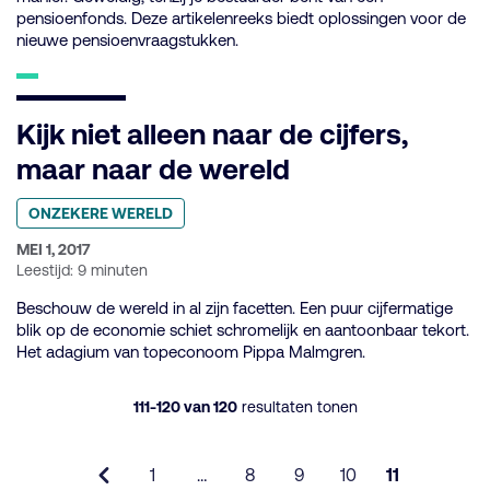
pensioenfonds. Deze artikelenreeks biedt oplossingen voor de
nieuwe pensioenvraagstukken.
Kijk niet alleen naar de cijfers,
maar naar de wereld
Geplaatst
ONZEKERE WERELD
in
categorie:
GEPUBLICEERD
MEI 1, 2017
OP:
Leestijd: 9 minuten
Beschouw de wereld in al zijn facetten. Een puur cijfermatige
blik op de economie schiet schromelijk en aantoonbaar tekort.
Het adagium van topeconoom Pippa Malmgren.
111-120 van 120
resultaten tonen
1
…
8
9
10
11
Vorige
Pagina
Pagina
Pagina
Pagina
Pagina