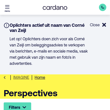
Direct
menu
naar
inhoud
Notice:
Oplichters actief uit naam van Corné
Close
van Zeijl
Let op! Oplichters doen zich voor als Corné
van Zeijl om beleggingsadvies te verkopen
via berichten, e-mails en sociale media, vaak
met gebruik van zijn naam en foto's in
advertenties.
IMAGINE
Home
Perspectives
Filters