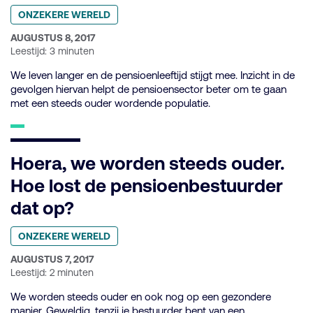
Geplaatst
ONZEKERE WERELD
in
categorie:
GEPUBLICEERD
AUGUSTUS 8, 2017
OP:
Leestijd: 3 minuten
We leven langer en de pensioenleeftijd stijgt mee. Inzicht in de
gevolgen hiervan helpt de pensioensector beter om te gaan
met een steeds ouder wordende populatie.
Hoera, we worden steeds ouder.
Hoe lost de pensioenbestuurder
dat op?
Geplaatst
ONZEKERE WERELD
in
categorie:
GEPUBLICEERD
AUGUSTUS 7, 2017
OP:
Leestijd: 2 minuten
We worden steeds ouder en ook nog op een gezondere
manier. Geweldig, tenzij je bestuurder bent van een