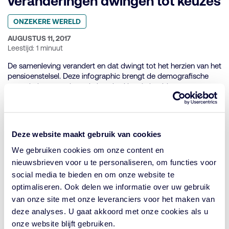
veranderingen dwingen tot keuzes
Geplaatst
ONZEKERE WERELD
in
categorie:
GEPUBLICEERD
AUGUSTUS 11, 2017
OP:
Leestijd: 1 minuut
De samenleving verandert en dat dwingt tot het herzien van het
pensioenstelsel. Deze infographic brengt de demografische
veranderingen gedurende honderd jaar in beeld.
Solidariteit tussen generaties is
Deze website maakt gebruik van cookies
eindig
We gebruiken cookies om onze content en
Geplaatst
nieuwsbrieven voor u te personaliseren, om functies voor
ONZEKERE WERELD
in
social media te bieden en om onze website te
categorie:
GEPUBLICEERD
AUGUSTUS 10, 2017
optimaliseren. Ook delen we informatie over uw gebruik
OP:
Leestijd: 3 minuten
van onze site met onze leveranciers voor het maken van
deze analyses. U gaat akkoord met onze cookies als u
De geesten lijken rijp voor een gedifferentieerd,
generatieneutraal pensioenstelsel. Hoog tijd voor
onze website blijft gebruiken.