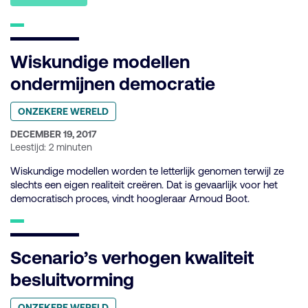
Wiskundige modellen
ondermijnen democratie
Geplaatst
ONZEKERE WERELD
in
categorie:
GEPUBLICEERD
DECEMBER 19, 2017
OP:
Leestijd: 2 minuten
Wiskundige modellen worden te letterlijk genomen terwijl ze
slechts een eigen realiteit creëren. Dat is gevaarlijk voor het
democratisch proces, vindt hoogleraar Arnoud Boot.
Scenario’s verhogen kwaliteit
besluitvorming
Geplaatst
ONZEKERE WERELD