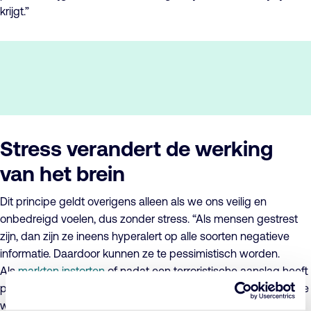
krijgt.”
Stress verandert de werking
van het brein
Dit principe geldt overigens alleen als we ons veilig en
onbedreigd voelen, dus zonder stress. “Als mensen gestrest
zijn, dan zijn ze ineens hyperalert op alle soorten negatieve
informatie. Daardoor kunnen ze te pessimistisch worden.
Als
markten instorten
of nadat een terroristische aanslag heeft
plaatsgevonden, raken mensen erg gestrest. Dat verandert de
werking van het brein waardoor de optimisme-bias verdwijnt.