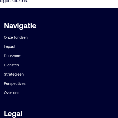
eigen keuze is.”
Belangrijke
Navigatie
links
Onze fondsen
Impact
Duurzaam
Diensten
Strategieën
Perspectives
Over ons
Legal