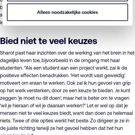
beginnen met sparen. Je laat ze tekenen voor beginnen met
Alleen noodzakelijke cookies
sparen in de toekomst: het eerste jaar een beetje en elk jaar
iets meer. Dat sluit goed aan bij de werking van het brein.”
Bied niet te veel keuzes
Sharot past haar inzichten over de werking van het brein in het
dagelijks leven toe, bijvoorbeeld in de omgang met haar
studenten. “Als een student aan een project werkt, zal ik de
positieve effecten benadrukken. ‘Het wordt vast geweldig’
motiveert om eraan te werken. Ook zal ik hun gevoel van grip
op het werk versterken, door ze een keuze te bieden. Je kunt
zeggen ‘je moet nu dit doen’, maar het is beter om te vragen
‘wil je hieraan of wil je daaraan werken?’ Let er wel op dat je
mensen niet te veel keuzes biedt, want dan doen ze helemaal
niets. Twee of drie opties werkt het beste. Zo dirigeer je ze in
de juiste richting terwijl ze het gevoel hebben dat het hun