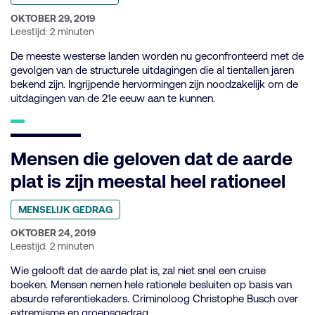
categorie:
GEPUBLICEERD
OKTOBER 29, 2019
OP:
Leestijd: 2 minuten
De meeste westerse landen worden nu geconfronteerd met de
gevolgen van de structurele uitdagingen die al tientallen jaren
bekend zijn. Ingrijpende hervormingen zijn noodzakelijk om de
uitdagingen van de 21e eeuw aan te kunnen.
Mensen die geloven dat de aarde
plat is zijn meestal heel rationeel
Geplaatst
MENSELIJK GEDRAG
in
categorie:
GEPUBLICEERD
OKTOBER 24, 2019
OP:
Leestijd: 2 minuten
Wie gelooft dat de aarde plat is, zal niet snel een cruise
boeken. Mensen nemen hele rationele besluiten op basis van
absurde referentiekaders. Criminoloog Christophe Busch over
extremisme en groepsgedrag.