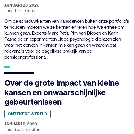
categorie:
GEPUBLICEERD
JANUARI 23, 2020
OP:
Leestijd: 1 minuut
Om de schaduwkanten van kansdenken buiten onze portfolio’s
te houden, moeten we ze kennen en leren hoe we ermee om
kunnen gaan. Experts Mark Petit, Pim van Diepen en Karin
Pasha delen experimenten uit de psychologie die laten zien
waar het denken in kansen mis kan gaan en waarom dat
relevant is voor de dagelijkse praktijk van de
pensioenprofessional.
Over de grote impact van kleine
kansen en onwaarschijnlijke
gebeurtenissen
Geplaatst
ONZEKERE WERELD
in
categorie:
GEPUBLICEERD
JANUARI 9, 2020
OP:
Leestijd: 3 minuten