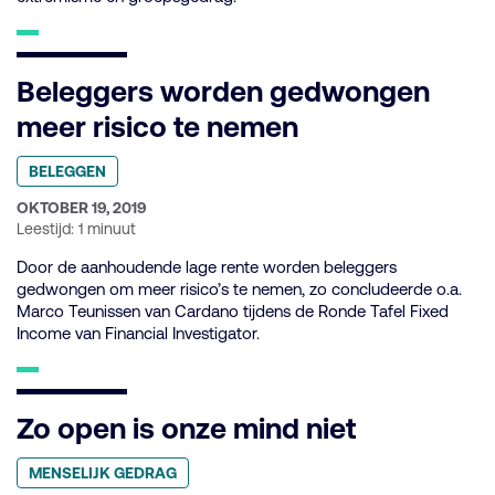
Beleggers worden gedwongen
meer risico te nemen
Geplaatst
BELEGGEN
in
categorie:
GEPUBLICEERD
OKTOBER 19, 2019
OP:
Leestijd: 1 minuut
Door de aanhoudende lage rente worden beleggers
gedwongen om meer risico’s te nemen, zo concludeerde o.a.
Marco Teunissen van Cardano tijdens de Ronde Tafel Fixed
Income van Financial Investigator.
Zo open is onze mind niet
Geplaatst
MENSELIJK GEDRAG
in