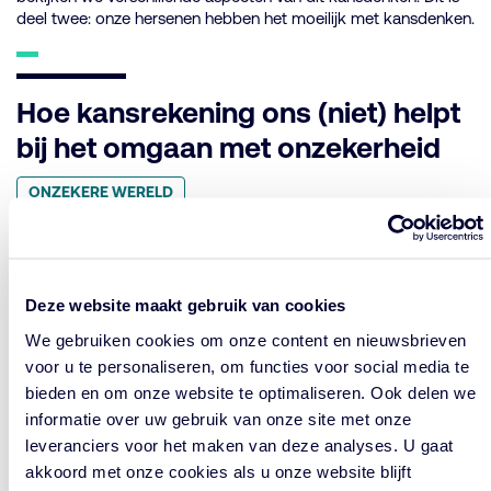
deel twee: onze hersenen hebben het moeilijk met kansdenken.
Hoe kansrekening ons (niet) helpt
bij het omgaan met onzekerheid
Geplaatst
ONZEKERE WERELD
in
categorie:
GEPUBLICEERD
DECEMBER 10, 2019
OP:
Leestijd: 2 minuten
Werken met kansen, meestal uitgedrukt in procenten, is een
Deze website maakt gebruik van cookies
gebruikelijke manier om risico’s in te schatten. Maar als je dit
kansdenken beter bekijkt, brengt het grote risico’s met zich
We gebruiken cookies om onze content en nieuwsbrieven
mee. In een serie van drie artikelen bekijken we verschillende
voor u te personaliseren, om functies voor social media te
aspecten van dit kansdenken. Dit is het eerste deel: waarom
bieden en om onze website te optimaliseren. Ook delen we
kansdenken zo verleidelijk is.
informatie over uw gebruik van onze site met onze
leveranciers voor het maken van deze analyses. U gaat
akkoord met onze cookies als u onze website blijft
Elk achtjarig kind met een atlas