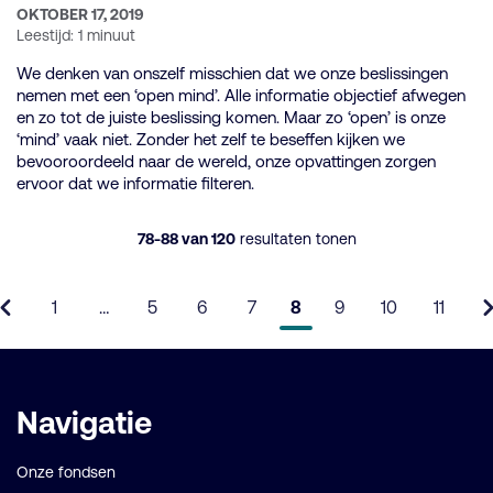
categorie:
GEPUBLICEERD
OKTOBER 17, 2019
OP:
Leestijd: 1 minuut
We denken van onszelf misschien dat we onze beslissingen
nemen met een ‘open mind’. Alle informatie objectief afwegen
en zo tot de juiste beslissing komen. Maar zo ‘open’ is onze
‘mind’ vaak niet. Zonder het zelf te beseffen kijken we
bevooroordeeld naar de wereld, onze opvattingen zorgen
ervoor dat we informatie filteren.
78-88 van 120
resultaten tonen
1
…
5
6
7
8
9
10
11
Vorige
Pagina
Pagina
Pagina
Pagina
Pagina
Pagina
Pagina
Pagina
pagina
Belangrijke
Navigatie
links
Onze fondsen