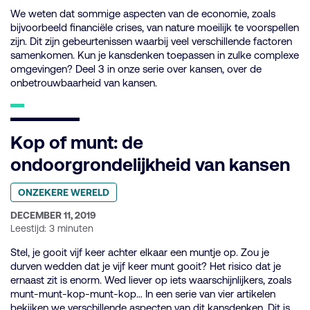
We weten dat sommige aspecten van de economie, zoals
bijvoorbeeld financiële crises, van nature moeilijk te voorspellen
zijn. Dit zijn gebeurtenissen waarbij veel verschillende factoren
samenkomen. Kun je kansdenken toepassen in zulke complexe
omgevingen? Deel 3 in onze serie over kansen, over de
onbetrouwbaarheid van kansen.
Kop of munt: de
ondoorgrondelijkheid van kansen
Geplaatst
ONZEKERE WERELD
in
categorie:
GEPUBLICEERD
DECEMBER 11, 2019
OP:
Leestijd: 3 minuten
Stel, je gooit vijf keer achter elkaar een muntje op. Zou je
durven wedden dat je vijf keer munt gooit? Het risico dat je
ernaast zit is enorm. Wed liever op iets waarschijnlijkers, zoals
munt-munt-kop-munt-kop… In een serie van vier artikelen
bekijken we verschillende aspecten van dit kansdenken. Dit is