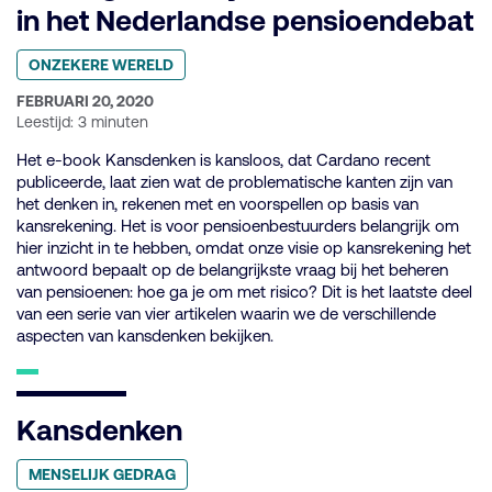
in het Nederlandse pensioendebat
Geplaatst
ONZEKERE WERELD
in
categorie:
GEPUBLICEERD
FEBRUARI 20, 2020
OP:
Leestijd: 3 minuten
Het e-book Kansdenken is kansloos, dat Cardano recent
publiceerde, laat zien wat de problematische kanten zijn van
het denken in, rekenen met en voorspellen op basis van
kansrekening. Het is voor pensioenbestuurders belangrijk om
hier inzicht in te hebben, omdat onze visie op kansrekening het
antwoord bepaalt op de belangrijkste vraag bij het beheren
van pensioenen: hoe ga je om met risico? Dit is het laatste deel
van een serie van vier artikelen waarin we de verschillende
aspecten van kansdenken bekijken.
Kansdenken
Geplaatst
MENSELIJK GEDRAG
in