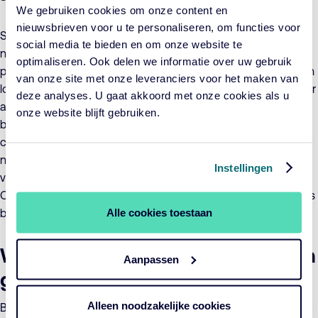
We gebruiken cookies om onze content en
nieuwsbrieven voor u te personaliseren, om functies voor
Sigman noemt intuïtie een mooi voorbeeld van onbewust
social media te bieden en om onze website te
nadenken. “Je brein is constant bezig met het oplossen van
optimaliseren. Ook delen we informatie over uw gebruik
problemen. Intuïtie is dat het brein onbewust de opties op een
van onze site met onze leveranciers voor het maken van
logische manier weegt en een besluit neemt. Je bent je je daar
deze analyses. U gaat akkoord met onze cookies als u
alleen niet van bewust, het gebeurt onzichtbaar voor ons
onze website blijft gebruiken.
bewustzijn. Als je taal en cijfers gebruikt wordt het al veel
concreter. Echter, vanwege de beperkingen die taal en cijfers
nu eenmaal hebben, is concreet redeneren vooral geschikt
Instellingen
voor het oplossen van relatief beperkte problemen.
Omvangrijke problemen met meerdere dimensies kun je soms
Alle cookies toestaan
beter op basis van intuïtie aanpakken.”
Weten dat je in paniek bent is een
Aanpassen
goed begin
Alleen noodzakelijke cookies
Betere besluitvorming begint volgens Sigman met een goed