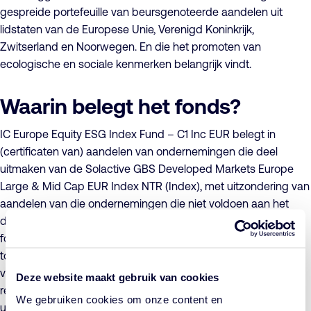
gespreide portefeuille van beursgenoteerde aandelen uit
lidstaten van de Europese Unie, Verenigd Koninkrijk,
Zwitserland en Noorwegen. En die het promoten van
ecologische en sociale kenmerken belangrijk vindt.
Waarin belegt het fonds?
IC Europe Equity ESG Index Fund – C1 Inc EUR belegt in
(certificaten van) aandelen van ondernemingen die deel
uitmaken van de Solactive GBS Developed Markets Europe
Large & Mid Cap EUR Index NTR (Index), met uitzondering van
aandelen van die ondernemingen die niet voldoen aan het
duurzaam beleggingsbeleid van het fonds. Het doel van het
fonds is, rekening houdend met het voor het fonds van
toepassing zijnde duurzaam beleggingsbeleid, ten behoeve
van participanten een rendement te realiseren dat het
Deze website maakt gebruik van cookies
rendement van de Index zoveel als mogelijk benadert. Het
We gebruiken cookies om onze content en
uitlenen van aandelen (securities lending) is niet toegestaan.