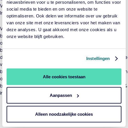
nieuwsbrieven voor u te personaliseren, om functies voor
Voor participatieklasse IC Europe Equity ESG Index Fund – C1
social media te bieden en om onze website te
Inc EUR wordt het valutarisico niet afgedekt.
optimaliseren. Ook delen we informatie over uw gebruik
van onze site met onze leveranciers voor het maken van
Voor het fonds zijn concrete duurzame
deze analyses. U gaat akkoord met onze cookies als u
beleggingsdoelstellingen geformuleerd waaraan
onze website blijft gebruiken.
ondernemingen bewust en aantoonbaar een positieve
bijdrage moeten leveren en die er voor moeten zorgen dat
duurzaamheidsrisico’s afdoende worden beheerst. De waarde
Instellingen
van de beleggingen in het fonds kan als gevolg van het
beleggingsbeleid sterk fluctueren, zowel in absolute zin als ten
Alle cookies toestaan
opzichte van de Index. Het fonds neemt de ICBE-
beleggingsrestricties in acht en belegt niet voor meer dan 10%
in instellingen voor collectieve belegging in effecten.
Aanpassen
Periode per 30-06-2026
YTD
1 jaar
3 jaar
5 jaar
Alleen noodzakelijke cookies
Fonds
10,94%
NA
NA
NA
Benchmark
10,94%
NA
NA
NA