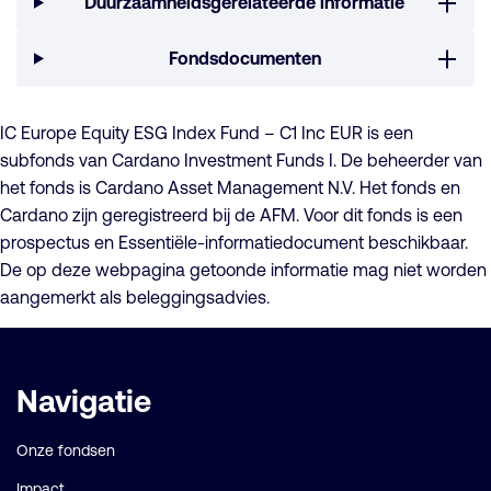
Duurzaamheidsgerelateerde informatie
Fondsdocumenten
IC Europe Equity ESG Index Fund – C1 Inc EUR is een
subfonds van Cardano Investment Funds I. De beheerder van
het fonds is Cardano Asset Management N.V. Het fonds en
Cardano zijn geregistreerd bij de AFM. Voor dit fonds is een
prospectus en Essentiële-informatiedocument beschikbaar.
De op deze webpagina getoonde informatie mag niet worden
aangemerkt als beleggingsadvies.
Belangrijke
Navigatie
links
Onze fondsen
Impact