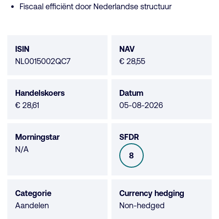
Fiscaal efficiënt door Nederlandse structuur
Fonds
data
ISIN
NAV
NL0015002QC7
€ 28,55
Handelskoers
Datum
€ 28,61
05-08-2026
Morningstar
SFDR
Morningstar
N/A
8
SFDR
niet
beschikbaar
Categorie
Currency hedging
Aandelen
Non-hedged