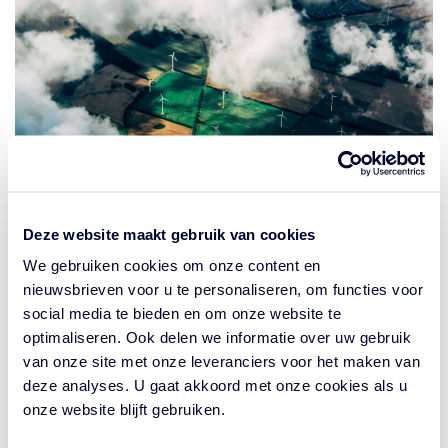
Leningen om kapitaal vrij te
Deze website maakt gebruik van cookies
maken
We gebruiken cookies om onze content en
nieuwsbrieven voor u te personaliseren, om functies voor
social media te bieden en om onze website te
optimaliseren. Ook delen we informatie over uw gebruik
Met de aankoop van participaties investeer je in nieuwe
van onze site met onze leveranciers voor het maken van
leningen aan bestaande hernieuwbare energiecentrales.
deze analyses. U gaat akkoord met onze cookies als u
Deze centrales zijn al operationeel en winstgevend, maar
onze website blijft gebruiken.
maken nog gebruik van risicodragend (donor-) kapitaal.
Met jouw investering komt dit donorkapitaal gedeeltelijk