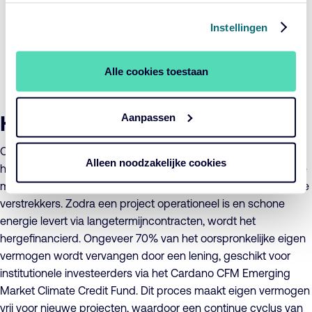
weer vrij. Het wordt beschikbaar voor nieuw op te zetten
Instellingen
centrales. De nieuwe projecten die CFM kan opzetten
door het vrijgekomen kapitaal verdubbelen deze impact.
Het rendement bedraagt naar verwachting 7% tot 8% per
Alle cookies toestaan
jaar.
Aanpassen
Hoe werkt het?
Onze partner, Climate Fund Managers, financiert
Alleen noodzakelijke cookies
hoogwaardige hernieuwbare energieprojecten in opkomende
markten, volledig met eigen vermogen van publieke en private
verstrekkers. Zodra een project operationeel is en schone
energie levert via langetermijncontracten, wordt het
hergefinancierd. Ongeveer 70% van het oorspronkelijke eigen
vermogen wordt vervangen door een lening, geschikt voor
institutionele investeerders via het Cardano CFM Emerging
Market Climate Credit Fund. Dit proces maakt eigen vermogen
vrij voor nieuwe projecten, waardoor een continue cyclus van