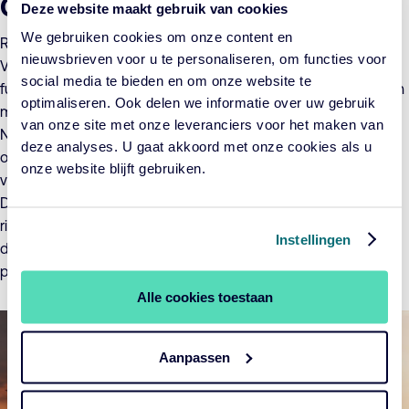
Combineren van instrumenten
Deze website maakt gebruik van cookies
We gebruiken cookies om onze content en
Risicomanagement is bij ons grotendeels een creatief proces.
nieuwsbrieven voor u te personaliseren, om functies voor
Voorspellingen van toekomstige ontwikkelingen met een
social media te bieden en om onze website te
fundamentele invloed op de economie en de samenleving zijn
optimaliseren. Ook delen we informatie over uw gebruik
moeilijk te maken op basis van historische gegevens.
van onze site met onze leveranciers voor het maken van
Niettemin zijn statistische methoden behulpzaam bij het
deze analyses. U gaat akkoord met onze cookies als u
onderzoeken van gevoeligheden van beleggingsstrategieën
onze website blijft gebruiken.
voor allerlei economische en financiële marktvariabelen.
Daarom combineren wij de verschillende
risicomanagementinstrumenten. Zo streven wij naar een zo
Instellingen
divers mogelijk beeld van de toekomst en een daarbij
passende robuuste beleggingsstrategie.
Alle cookies toestaan
Aanpassen