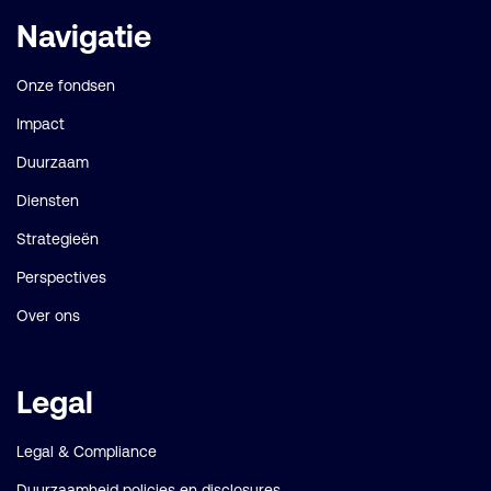
Belangrijke
Navigatie
links
Onze fondsen
Impact
Duurzaam
Diensten
Strategieën
Perspectives
Over ons
Legal
Legal & Compliance
Duurzaamheid policies en disclosures