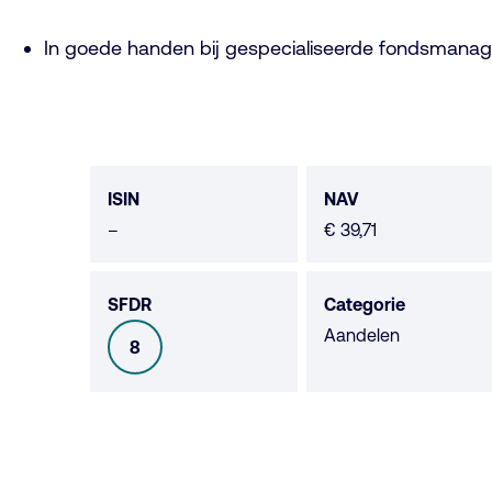
In goede handen bij gespecialiseerde fondsmanag
Fonds
data
ISIN
NAV
Geen
–
€ 39,71
data
beschikbaar
SFDR
Categorie
Aandelen
8
SFDR