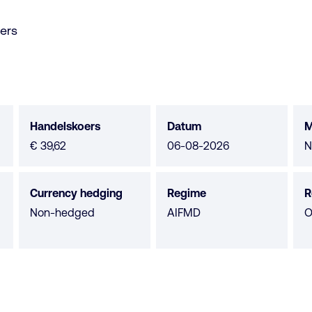
ers
Handelskoers
Datum
M
M
€ 39,62
06-08-2026
N
n
b
Currency hedging
Regime
R
Non-hedged
AIFMD
O