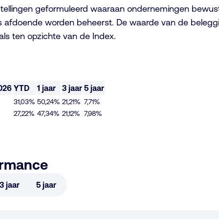
stellingen geformuleerd waaraan ondernemingen bewust
s afdoende worden beheerst. De waarde van de beleggin
 als ten opzichte van de Index.
026
YTD
1 jaar
3 jaar
5 jaar
31,03%
50,24%
21,21%
7,71%
27,22%
47,34%
21,12%
7,98%
ormance
3 jaar
5 jaar