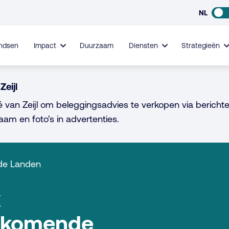
NL
ndsen
Impact
Duurzaam
Diensten
Strategieën
Zeijl
é van Zeijl om beleggingsadvies te verkopen via berichte
aam en foto's in advertenties.
de Landen
x
pkomende