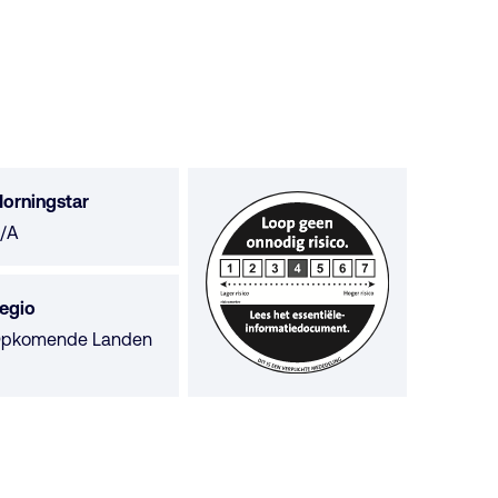
orningstar
orningstar
/A
iet
eschikbaar
egio
pkomende Landen