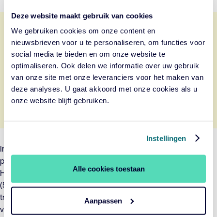
Deze website maakt gebruik van cookies
We gebruiken cookies om onze content en
nieuwsbrieven voor u te personaliseren, om functies voor
Deze inhoud van Cincopa is beschikbaar na het
social media te bieden en om onze website te
accepteren van de marketing cookies.
optimaliseren. Ook delen we informatie over uw gebruik
van onze site met onze leveranciers voor het maken van
Cookie-instellingen wijzigen
deze analyses. U gaat akkoord met onze cookies als u
onze website blijft gebruiken.
Instellingen
In deze serie delen onze experts hun kennis en visie over de
pensioentransitie aan de hand van een fictief pensioenfonds.
Alle cookies toestaan
Het fonds ‘
Ons Pensioen
‘ met de deelnemers Julia (30), Maya
(50) en Olivier (68) maakt de disruptieve operatie van de
transitie inzichtelijk. Welke impact hebben jouw keuzes en de
Aanpassen
veranderende (concept-)regelgeving op de deelnemers?