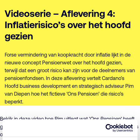
Videoserie – Aflevering 4:
Inflatierisico’s over het hoofd
gezien
Forse vermindering van koopkracht door inflatie lijkt in de
nieuwe concept Pensioenwet over het hoofd gezien,
terwijl dat een groot risico kan zijn voor de deelnemers van
pensioenfondsen. In deze aflevering vertelt Cardano’s
Hoofd business development en strategisch adviseur Pim
van Diepen hoe het fictieve ‘Ons Pensioen‘ die risico’s
beperkt.
Bekijk in deze video hoe Pim uitlegt wat ‘
Ons Pensioen
‘ heeft
gedaan om de
koopkracht van deelnemers te behouden
, als
ons land de komende tien jaar te maken krijgt met 3% inflatie.