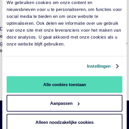
We gebruiken cookies om onze content en
Cookie-instellingen wijzigen
nieuwsbrieven voor u te personaliseren, om functies voor
social media te bieden en om onze website te
optimaliseren. Ook delen we informatie over uw gebruik
De pensioentransitie biedt pensioenbeleggers volop kansen
van onze site met onze leveranciers voor het maken van
en uitdagingen. In onze podcastreeks De Grote Oversteek
deze analyses. U gaat akkoord met onze cookies als u
gaat Cardano’s Roel Mehlkopf hierover in gesprek met andere
onze website blijft gebruiken.
specialisten.
Instellingen
Ga naar alle afleveringen uit de
podcastserie De grote oversteek
Alle cookies toestaan
Aanpassen
Belangrijke
Navigatie
Alleen noodzakelijke cookies
links