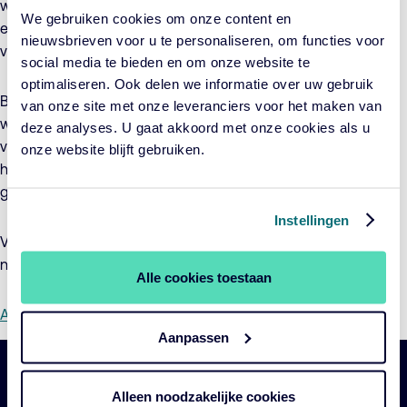
worden niet langer uitgesloten van belegging. Tot slot wordt
We gebruiken cookies om onze content en
een aantal andere niet-materiële aanscherpingen en
nieuwsbrieven voor u te personaliseren, om functies voor
verduidelijkingen aangebracht.
social media te bieden en om onze website te
optimaliseren. Ook delen we informatie over uw gebruik
Bij al deze aanpassingen is er geen sprake van wijzigingen
van onze site met onze leveranciers voor het maken van
waardoor rechten of zekerheden van Participanten worden
deze analyses. U gaat akkoord met onze cookies als u
verminderd of lasten aan hen worden opgelegd, of waardoor
onze website blijft gebruiken.
het beleggingsbeleid of de beleggingsstrategie worden
gewijzigd.
Instellingen
Voor meer informatie over de aanpassingen verwijzen wij u
naar onderstaand addendum:
Alle cookies toestaan
Allianz Funds
Aanpassen
Belangrijke
Navigatie
Alleen noodzakelijke cookies