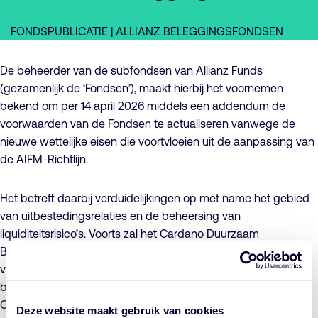
FONDSPUBLICATIE | ALLIANZ BELEGGINGSFONDSEN
De beheerder van de subfondsen van Allianz Funds
(gezamenlijk de ‘Fondsen’), maakt hierbij het voornemen
bekend om per 14 april 2026 middels een addendum de
voorwaarden van de Fondsen te actualiseren vanwege de
nieuwe wettelijke eisen die voortvloeien uit de aanpassing van
de AIFM-Richtlijn.
Het betreft daarbij verduidelijkingen op met name het gebied
van uitbestedingsrelaties en de beheersing van
liquiditeitsrisico’s. Voorts zal het Cardano Duurzaam
Beleggingsbeleid aanpassen ten aanzien van het uitsluiten
van beleggingen in ondernemingen of instellingen die
betrokken zijn bij de productie van conventionele wapens.
Ondernemingen die conventionele wapens produceren
Deze website maakt gebruik van cookies