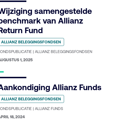
Wijziging samengestelde
benchmark van Allianz
Return Fund
eplaatst
ALLIANZ BELEGGINGSFONDSEN
n
ategorie:
FONDSPUBLICATIE | ALLIANZ BELEGGINGSFONDSEN
GEPUBLICEERD
AUGUSTUS 1, 2025
P:
Aankondiging Allianz Funds
eplaatst
ALLIANZ BELEGGINGSFONDSEN
n
ategorie:
FONDSPUBLICATIE | ALLIANZ FUNDS
GEPUBLICEERD
PRIL 18, 2024
P: