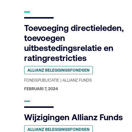
Toevoeging directieleden,
toevoegen
uitbestedingsrelatie en
ratingrestricties
Geplaatst
ALLIANZ BELEGGINGSFONDSEN
in
categorie:
FONDSPUBLICATIE | ALLIANZ FUNDS
GEPUBLICEERD
FEBRUARI 7, 2024
OP:
Wijzigingen Allianz Funds
Geplaatst
ALLIANZ BELEGGINGSFONDSEN
in