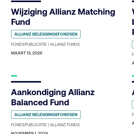
Wijziging Allianz Matching
Fund
Geplaatst
ALLIANZ BELEGGINGSFONDSEN
in
G
categorie:
FONDSPUBLICATIE | ALLIANZ FUNDS
i
c
GEPUBLICEERD
MAART 13, 2026
OP:
O
Aankondiging Allianz
G
Balanced Fund
i
Geplaatst
c
ALLIANZ BELEGGINGSFONDSEN
in
categorie:
A
FONDSPUBLICATIE | ALLIANZ FUNDS
O
GEPUBLICEERD
NOVEMBER 1, 2024