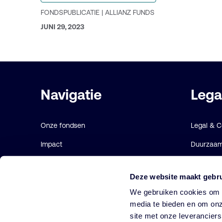
categorie:
FONDSPUBLICATIE | ALLIANZ FUNDS
GEPUBLICEERD
JUNI 29, 2023
OP:
Belangrijke
Navigatie
Lega
links
Onze fondsen
Legal & 
Impact
Duurzaamh
Duurzaam
Gebruiks
Deze website maakt gebru
Diensten
Cookie ve
We gebruiken cookies om o
Strategieën
media te bieden en om onz
site met onze leverancier
Perspectives