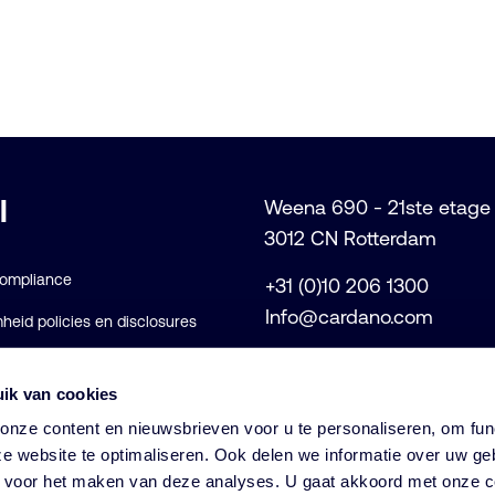
l
Weena 690 - 21ste etage
3012 CN Rotterdam
Compliance
+31 (0)10 206 1300
Info@cardano.com
eid policies en disclosures
voorwaarden
ik van cookies
rklaring
nze content en nieuwsbrieven voor u te personaliseren, om func
e website te optimaliseren. Ook delen we informatie over uw ge
s voor het maken van deze analyses. U gaat akkoord met onze c
© Cardano