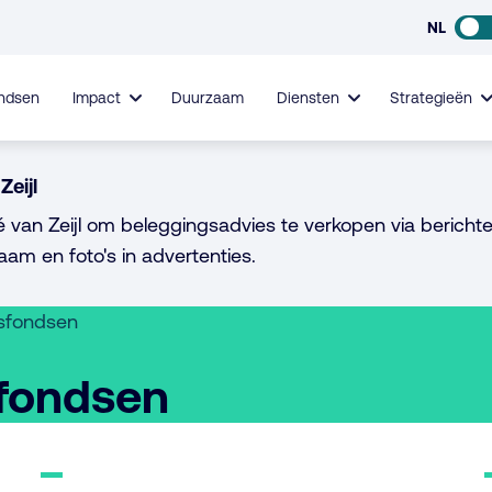
NL
ndsen
Impact
Duurzaam
Diensten
Strategieën
Zeijl
é van Zeijl om beleggingsadvies te verkopen via berichte
aam en foto's in advertenties.
gsfondsen
sfondsen