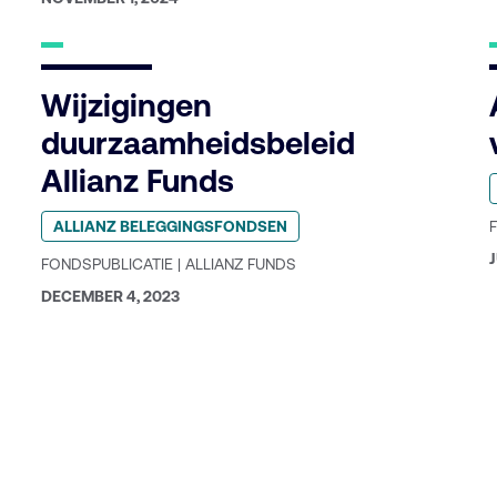
OP:
Wijzigingen
duurzaamheidsbeleid
G
Allianz Funds
i
Geplaatst
c
ALLIANZ BELEGGINGSFONDSEN
in
categorie:
J
FONDSPUBLICATIE | ALLIANZ FUNDS
O
GEPUBLICEERD
DECEMBER 4, 2023
OP: