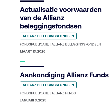
Actualisatie voorwaarden
van de Allianz
beleggingsfondsen
Geplaatst
ALLIANZ BELEGGINGSFONDSEN
in
categorie:
FONDSPUBLICATIE | ALLIANZ BELEGGINGSFONDSEN
GEPUBLICEERD
MAART 13, 2026
OP:
Aankondiging Allianz Funds
Geplaatst
ALLIANZ BELEGGINGSFONDSEN
in
categorie:
FONDSPUBLICATIE | ALLIANZ FUNDS
GEPUBLICEERD
JANUARI 3, 2025
OP: