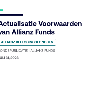
Actualisatie Voorwaarden
van Allianz Funds
eplaatst
ALLIANZ BELEGGINGSFONDSEN
n
ategorie:
FONDSPUBLICATIE | ALLIANZ FUNDS
GEPUBLICEERD
ULI 31, 2023
P: