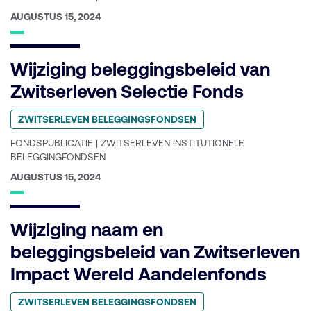
GEPUBLICEERD
AUGUSTUS 15, 2024
OP:
Wijziging beleggingsbeleid van
Zwitserleven Selectie Fonds
Geplaatst
ZWITSERLEVEN BELEGGINGSFONDSEN
in
categorie:
FONDSPUBLICATIE | ZWITSERLEVEN INSTITUTIONELE
BELEGGINGFONDSEN
GEPUBLICEERD
AUGUSTUS 15, 2024
OP:
Wijziging naam en
beleggingsbeleid van Zwitserleven
Impact Wereld Aandelenfonds
Geplaatst
ZWITSERLEVEN BELEGGINGSFONDSEN
in