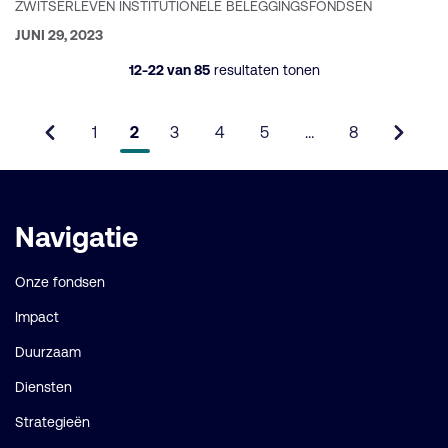
ZWITSERLEVEN INSTITUTIONELE BELEGGINGSFONDSEN
GEPUBLICEERD
JUNI 29, 2023
OP:
12-22 van 85
resultaten tonen
1
2
3
4
5
…
8
Vorige
Pagina
Pagina
Pagina
Pagina
Pagina
Pagina
Volge
pagina
Belangrijke
Navigatie
links
Onze fondsen
Impact
Duurzaam
Diensten
Strategieën