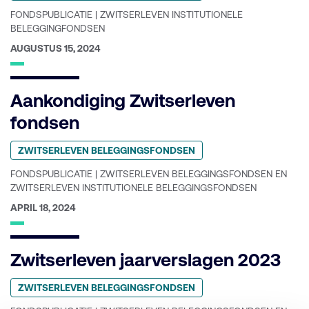
categorie:
FONDSPUBLICATIE | ZWITSERLEVEN INSTITUTIONELE
BELEGGINGFONDSEN
GEPUBLICEERD
AUGUSTUS 15, 2024
OP:
Aankondiging Zwitserleven
fondsen
Geplaatst
ZWITSERLEVEN BELEGGINGSFONDSEN
in
categorie:
FONDSPUBLICATIE | ZWITSERLEVEN BELEGGINGSFONDSEN EN
ZWITSERLEVEN INSTITUTIONELE BELEGGINGSFONDSEN
GEPUBLICEERD
APRIL 18, 2024
OP:
Zwitserleven jaarverslagen 2023
Geplaatst
ZWITSERLEVEN BELEGGINGSFONDSEN
in
categorie: