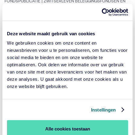
FONDSPUBLICATIE | ZWITSERLEVEN BELEGGINGSFONDSEN EN
ZWITSERLEVEN INSTITUTIONELE BELEGGINGSFONDSEN
GEPUBLICEERD
APRIL 3, 2024
OP:
Deze website maakt gebruik van cookies
Zwitserleven Credits Hypotheken
We gebruiken cookies om onze content en
Mixfonds
nieuwsbrieven voor u te personaliseren, om functies voor
Geplaatst
social media te bieden en om onze website te
ZWITSERLEVEN BELEGGINGSFONDSEN
in
optimaliseren. Ook delen we informatie over uw gebruik
categorie:
FONDSPUBLICATIE | ZWITSERLEVEN BELEGGINGSFONDSEN
van onze site met onze leveranciers voor het maken van
deze analyses. U gaat akkoord met onze cookies als u
GEPUBLICEERD
MAART 1, 2024
OP:
onze website blijft gebruiken.
Toevoeging directieleden en
Instellingen
toevoegen uitbestedingsrelatie
Geplaatst
ZWITSERLEVEN BELEGGINGSFONDSEN
in
Alle cookies toestaan
categorie:
FONDSPUBLICATIE | ZWITSERLEVEN BELEGGINGSFONDSEN EN