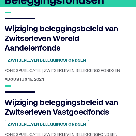
Beleggingsfondsen
Wijziging beleggingsbeleid van
Zwitserleven Wereld
Aandelenfonds
Geplaatst
ZWITSERLEVEN BELEGGINGSFONDSEN
in
categorie:
FONDSPUBLICATIE | ZWITSERLEVEN BELEGGINGSFONDSEN
GEPUBLICEERD
AUGUSTUS 15, 2024
OP:
Wijziging beleggingsbeleid van
Zwitserleven Vastgoedfonds
Geplaatst
ZWITSERLEVEN BELEGGINGSFONDSEN
in
categorie:
FONDSPUBLICATIE | ZWITSERLEVEN BELEGGINGFONDSEN