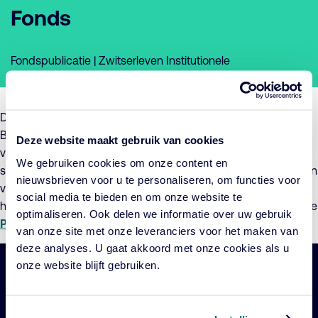
Fonds
Fondspublicatie | Zwitserleven Institutionele
Beleggingfondsen
De Beheerder van Zwitserleven Institutionele
Beleggingfondsen, maakt hierbij het voornemen bekend de
Deze website maakt gebruik van cookies
voorwaarden per 27 augustus 2024 te zullen wijzigen van het
We gebruiken cookies om onze content en
subfonds Zwitserleven Selectie Fonds. De wijziging betreft een
nieuwsbrieven voor u te personaliseren, om functies voor
verandering van het beleggingsbeleid. Voor meer informatie
social media te bieden en om onze website te
hierover verwijzen wij u naar de
Toelichting
en het bijgewerkte
optimaliseren. Ook delen we informatie over uw gebruik
Prospectus
.
van onze site met onze leveranciers voor het maken van
deze analyses. U gaat akkoord met onze cookies als u
onze website blijft gebruiken.
Belangrijke
Navigatie
links