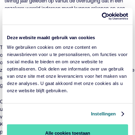
twintig jaar geleden op vanuit de overtuiging dat in een
onzekere wereld iedereen moet kunnen rekenen op een
rechtvaardig pensioen. Destijds was de schijnzekerheid
van wiskundige modellen allesbepalend in de financiële
wereld.
Deze website maakt gebruik van cookies
We gebruiken cookies om onze content en
Tegen de stroom en de tijdgeest in bleef de Cardano-
nieuwsbrieven voor u te personaliseren, om functies voor
oprichter vasthouden aan het gegeven dat de toekomst
social media te bieden en om onze website te
onvoorspelbaar is en dat risicomanagement gebaseerd moet
optimaliseren. Ook delen we informatie over uw gebruik
zijn op het vermogen om je snel aan te passen in verschillende
van onze site met onze leveranciers voor het maken van
scenario’s. Dit gedachtegoed is inmiddels gemeengoed
deze analyses. U gaat akkoord met onze cookies als u
geworden.
onze website blijft gebruiken.
Cardano is onder leiding van Theo Kocken in twintig jaar tijd
uitgegroeid tot een onderneming met 350 medewerkers,
Instellingen
verspreid over drie kantoren in Nederland en het Verenigd
Koninkrijk. De organisatie beschermt voor vijftig
pensioenfondsen en verzekeraars ruim € 120 miljard aan
Alle cookies toestaan