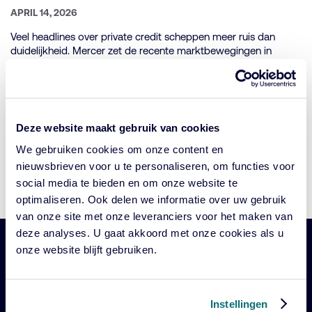
GEPUBLICEERD
APRIL 14, 2026
OP:
Veel headlines over private credit scheppen meer ruis dan
duidelijkheid. Mercer zet de recente marktbewegingen in
perspectief.
De toekomst van private markets
Deze website maakt gebruik van cookies
GEPUBLICEERD
We gebruiken cookies om onze content en
MAART 10, 2026
OP:
nieuwsbrieven voor u te personaliseren, om functies voor
Hoe zichtbaar zijn jouw concentratierisico’s écht? Download nu
social media te bieden en om onze website te
de recente Mercer‑paper waarvan de inzichten direct relevant
optimaliseren. Ook delen we informatie over uw gebruik
zijn voor een holistische risico‑ en portefeuillebenadering.
van onze site met onze leveranciers voor het maken van
deze analyses. U gaat akkoord met onze cookies als u
onze website blijft gebruiken.
Belangrijke
Navigatie
links
Onze fondsen
Instellingen