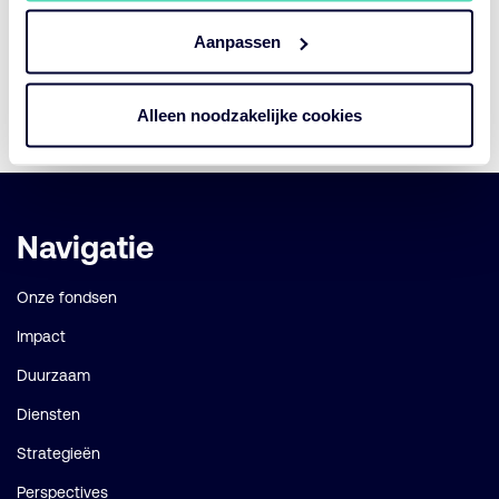
Download nu de recente Mercer‑paper waarvan de
inzichten direct relevant zijn voor een holistische risico‑ en
Aanpassen
portefeuillebenadering.
Alleen noodzakelijke cookies
Download het artikel
Belangrijke
Navigatie
links
Onze fondsen
Impact
Duurzaam
Diensten
Strategieën
Perspectives