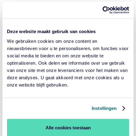
Steeds meer bedrijven blijven langer private, terwijl public
markets verder versmallen en sterk geconcentreerd raken
Deze website maakt gebruik van cookies
aan de top. Tegelijkertijd verandert de snelle opkomst van
AI en andere megatrends het risicoprofiel van zowel
We gebruiken cookies om onze content en
publieke als private markten. In private credit worden
nieuwsbrieven voor u te personaliseren, om functies voor
recente defaults en sectorzorgen zichtbaar via hogere
social media te bieden en om onze website te
uitstroom en toenemende druk op de liquiditeit van
optimaliseren. Ook delen we informatie over uw gebruik
semi‑liquide fondsen.
van onze site met onze leveranciers voor het maken van
deze analyses. U gaat akkoord met onze cookies als u
onze website blijft gebruiken.
Ook blijven de ontwikkelingen in het Midden‑Oosten een
bron van geopolitieke onzekerheid. Dit alles onderstreept
het belang van het tijdig herkennen van verborgen
concentratierisico’s, het verbreden van het
Instellingen
beleggingsuniversum en het werken vanuit een
geïntegreerde total‑portfolio‑benadering.
Alle cookies toestaan