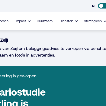
NL
ndsen
Impact
Duurzaam
Diensten
Strategieën
Zeijl
é van Zeijl om beleggingsadvies te verkopen via berichte
aam en foto's in advertenties.
erling is geworpen
riostudie
ing is