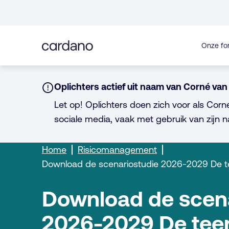
Direct
naar
inhoud
Onze fo
Notice:
Oplichters actief uit naam van Corné van 
Let op! Oplichters doen zich voor als Corn
sociale media, vaak met gebruik van zijn n
Home
Risicomanagement
Download de scenariostudie 2026-2029 De te
Download de scena
2026-2029 De teerl