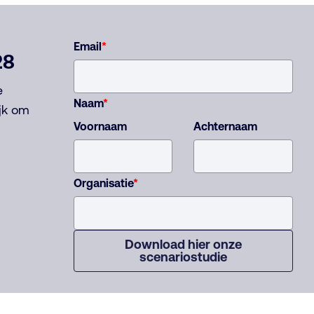
Email
*
28
e
Naam
*
ijk om
Voornaam
Achternaam
Organisatie
*
Download hier onze
scenariostudie