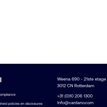
l
Weena 690 - 21ste etage
3012 CN Rotterdam
Compliance
+31 (0)10 206 1300
Info@cardano.com
eid policies en disclosures