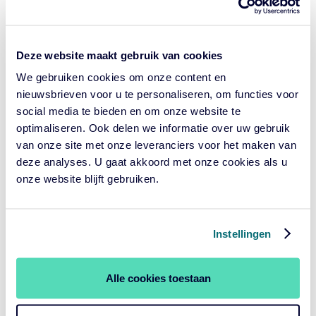
Deze website maakt gebruik van cookies
Gamechanger
We gebruiken cookies om onze content en
nieuwsbrieven voor u te personaliseren, om functies voor
social media te bieden en om onze website te
In dit artikel gaan
Hilde Veelaert
en
Pim Burggraeve
optimaliseren. Ook delen we informatie over uw gebruik
verder in op het politieke gesteggel rondom de debt
van onze site met onze leveranciers voor het maken van
ceiling van de VS, stijgende overheidsschulden, impact
deze analyses. U gaat akkoord met onze cookies als u
van klimaatverandering op de schuldniveaus van
onze website blijft gebruiken.
overheden, kosten van de duurzaamheids-transitie en het
belang van ESG-beoordelingen voor beleggers om risico’s
te vermijden.
Instellingen
Alle cookies toestaan
Download het artikel hier