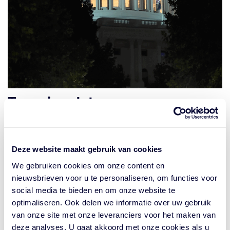
Twee jaar later
Twee jaar na hun oorspronkelijke analyse bevestigen
Hilde
Deze website maakt gebruik van cookies
Veelaert
en
Pim Burggraeve
dat klimaatverandering een
We gebruiken cookies om onze content en
blijvende impact heeft op overheidsschulden en
nieuwsbrieven voor u te personaliseren, om functies voor
landenrisico’s, maar wijzen op een sterk veranderde
social media te bieden en om onze website te
geopolitieke context. In de VS leidde een politieke
optimaliseren. Ook delen we informatie over uw gebruik
koerswijziging tot minder steun voor klimaatbeleid, wat
van onze site met onze leveranciers voor het maken van
onzekerheid en hogere rentes veroorzaakte.
deze analyses. U gaat akkoord met onze cookies als u