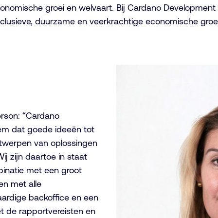
conomische groei en welvaart. Bij Cardano Development 
inclusieve, duurzame en veerkrachtige economische groei
erson: “Cardano
em dat goede ideeën tot
twerpen van oplossingen
ij zijn daartoe in staat
mbinatie met een groot
en met alle
ardige backoffice en een
et de rapportvereisten en