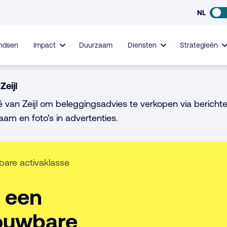
NL
ndsen
Impact
Duurzaam
Diensten
Strategieën
Zeijl
é van Zeijl om beleggingsadvies te verkopen via berichte
aam en foto's in advertenties.
bare activaklasse
: een
rouwbare