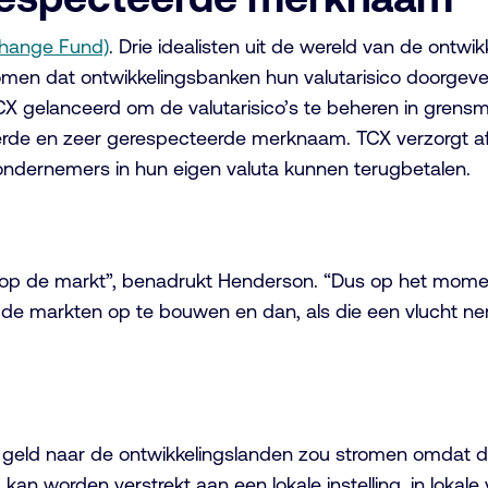
change Fund)
. Drie idealisten uit de wereld van de ontwi
en dat ontwikkelingsbanken hun valutarisico doorgeve
X gelanceerd om de valutarisico’s te beheren in grensm
erde en zeer gerespecteerde merknaam. TCX verzorgt afd
e ondernemers in hun eigen valuta kunnen terugbetalen.
el op de markt”, benadrukt Henderson. “Dus op het mome
de markten op te bouwen en dan, als die een vlucht neme
der geld naar de ontwikkelingslanden zou stromen omdat d
kan worden verstrekt aan een lokale instelling, in lokal