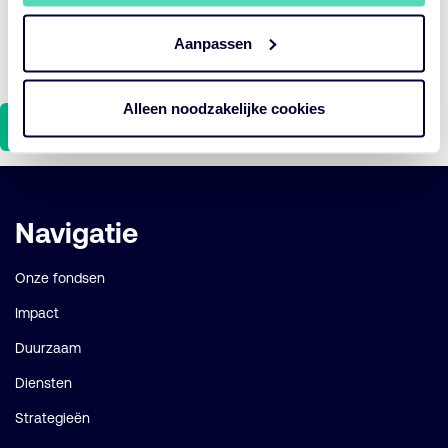
maanden te vergroten
Aanpassen
28%
heeft interne AI‑modellen ontwikkeld
Alleen noodzakelijke cookies
Download
Belangrijke
Navigatie
links
Onze fondsen
Impact
Duurzaam
Diensten
Strategieën