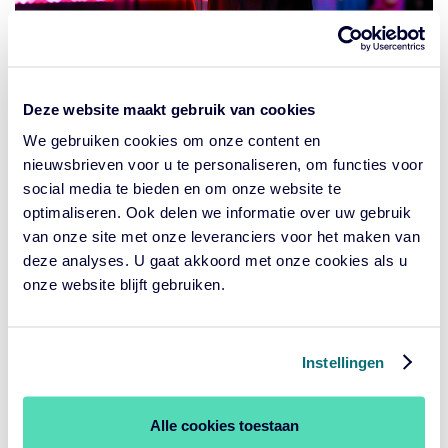
How AI is Shaping Asset
Management
Deze website maakt gebruik van cookies
We gebruiken cookies om onze content en
Graag delen wij het rapport “How Artificial Intelligence is
nieuwsbrieven voor u te personaliseren, om functies voor
Shaping Asset Management” dat inzicht biedt in de
social media te bieden en om onze website te
huidige toepassing van AI binnen asset management.
optimaliseren. Ook delen we informatie over uw gebruik
Deze inzichten kunnen onder andere ondersteunen bij
van onze site met onze leveranciers voor het maken van
managerselectie en due diligence.
deze analyses. U gaat akkoord met onze cookies als u
onze website blijft gebruiken.
In het kort:
55%
geeft aan dat AI is geïntegreerd in ten minste één
Instellingen
van hun beleggingsprocessen
18%
heeft AI nog niet geïntegreerd in enig onderdeel
van hun proces
Alle cookies toestaan
91%
is van plan het gebruik van AI in de komende 12