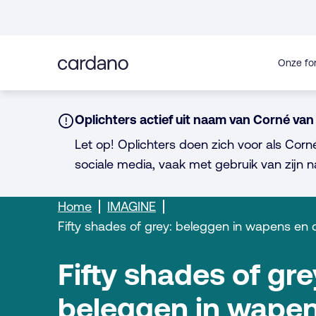
Direct
naar
inhoud
Onze fo
Notice:
Oplichters actief uit naam van Corné van 
Let op! Oplichters doen zich voor als Corn
sociale media, vaak met gebruik van zijn n
Home
IMAGINE
Fifty shades of grey: beleggen in wapens en 
Fifty shades of gre
beleggen in wape