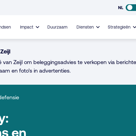
NL
ndsen
Impact
Duurzaam
Diensten
Strategieën
Zeijl
é van Zeijl om beleggingsadvies te verkopen via berichte
aam en foto's in advertenties.
defensie
y:
ns en