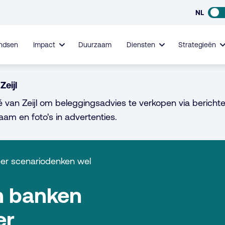
NL
ndsen
Impact
Duurzaam
Diensten
Strategieën
Zeijl
é van Zeijl om beleggingsadvies te verkopen via berichte
aam en foto's in advertenties.
eer scenariodenken wel
n banken
er