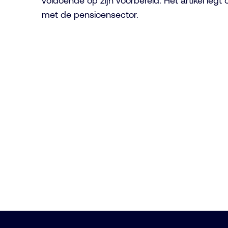
voldoende op zijn voorbereid. Het artikel legt 
met de pensioensector.