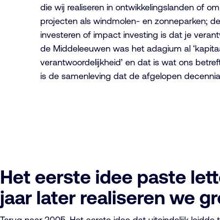
die wij realiseren in ontwikkelingslanden of om
projecten als windmolen- en zonneparken; d
investeren of impact investing is dat je veran
de Middeleeuwen was het adagium al ‘kapita
verantwoordelijkheid’ en dat is wat ons betref
is de samenleving dat de afgelopen decennia 
Het eerste idee paste lette
jaar later realiseren we 
Terug naar 2005. Het eerste idee dat uiteindelijk leidde