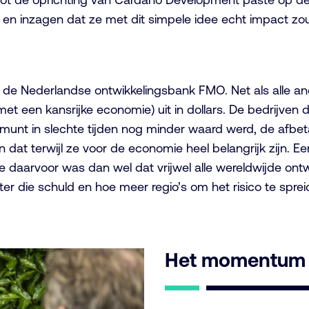
 en inzagen dat ze met dit simpele idee echt impact zou
j de Nederlandse ontwikkelingsbank FMO. Net als alle an
 met een kansrijke economie) uit in dollars. De bedrijve
e munt in slechte tijden nog minder waard werd, de afbe
En dat terwijl ze voor de economie heel belangrijk zijn.
e daarvoor was dan wel dat vrijwel alle wereldwijde on
er die schuld en hoe meer regio’s om het risico te sprei
Het momentum