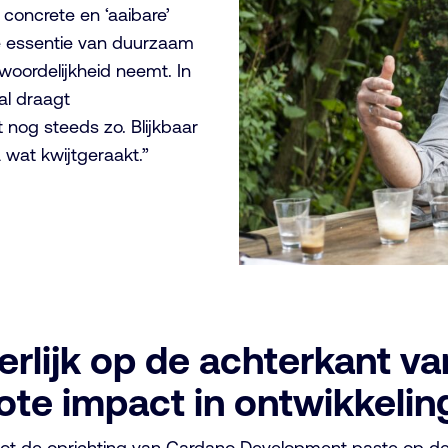
 concrete en ‘aaibare’
e essentie van duurzaam
twoordelijkheid neemt. In
al draagt
t nog steeds zo. Blijkbaar
wat kwijtgeraakt.”
rlijk op de achterkant van 
grote impact in ontwikkeli
 tot de oprichting van Cardano Development paste op de ac