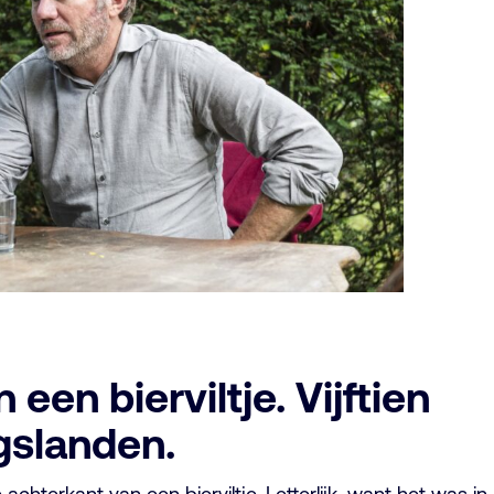
een bierviltje. Vijftien
ngslanden.
hterkant van een bierviltje. Letterlijk, want het was in