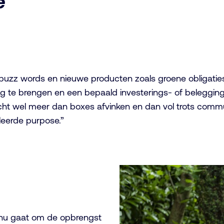
e
 buzz words en nieuwe producten zoals groene obligatie
ang te brengen en een bepaald investerings- of belegging
SG echt wel meer dan boxes afvinken en dan vol trots co
leerde purpose.”
et nu gaat om de opbrengst