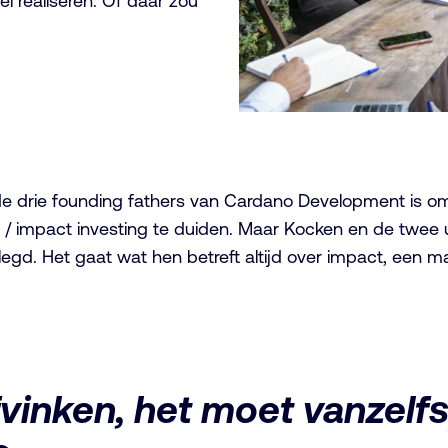
l realiseren. Of daar zou
 drie founding fathers van Cardano Development is om, i
/ impact investing te duiden. Maar Kocken en de twee 
elegd. Het gaat wat hen betreft altijd over impact, een m
vinken, het moet vanzelf