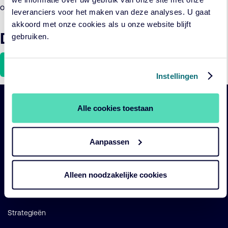
ook groener te maken. Maar zijn er addertjes onder het gras?
leveranciers voor het maken van deze analyses. U gaat
akkoord met onze cookies als u onze website blijft
Download het artikel hier
gebruiken.
Download
Instellingen
Alle cookies toestaan
Belangrijke
Navigatie
links
Aanpassen
Onze fondsen
Impact
Alleen noodzakelijke cookies
Duurzaam
Diensten
Strategieën