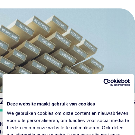
Ze zijn de lievelingen van de beurs
Deze website maakt gebruik van cookies
We gebruiken cookies om onze content en nieuwsbrieven
voor u te personaliseren, om functies voor social media te
Niet alleen zijn de verwachtingen voor de techreuzen
bieden en om onze website te optimaliseren. Ook delen
hooggespannen, ze lijken de portefeuilles van ESG-fondsen
we informatie over uw gebruik van onze site met onze