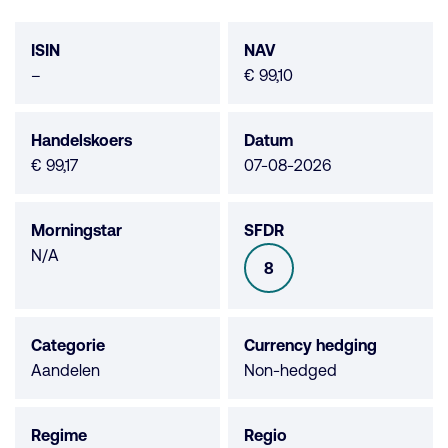
Fonds
data
ISIN
NAV
Geen
–
€ 99,10
data
beschikbaar
Handelskoers
Datum
€ 99,17
07-08-2026
Morningstar
SFDR
Morningstar
N/A
8
SFDR
niet
beschikbaar
Categorie
Currency hedging
Aandelen
Non-hedged
Regime
Regio