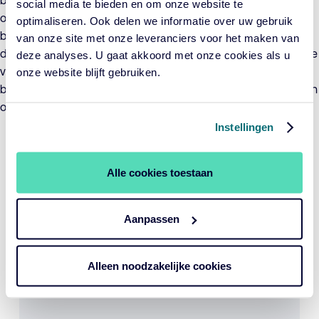
beleggingsdoelstellingen geformuleerd waaraan
social media te bieden en om onze website te
ondernemingen bewust en aantoonbaar een positieve
optimaliseren. Ook delen we informatie over uw gebruik
bijdrage moeten leveren en die er voor moeten zorgen dat
van onze site met onze leveranciers voor het maken van
duurzaamheidsrisico’s afdoende worden beheerst. De waarde
deze analyses. U gaat akkoord met onze cookies als u
van de beleggingen in het fonds kan als gevolg van het
onze website blijft gebruiken.
beleggingsbeleid sterk fluctueren, zowel in absolute zin als ten
opzichte van de benchmark.
Instellingen
Periode per 31-07-2026
YTD
1 jaar
3 jaar
5 jaar
Fonds
15,66%
23,24%
16,59%
10,33%
Alle cookies toestaan
Benchmark
13,65%
21,47%
16,63%
11,04%
Aanpassen
Bekijk performance
YTD
1 jaar
3 jaar
5 jaar
Alleen noodzakelijke cookies