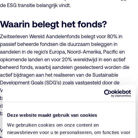
de ESG transitie belangrijk vindt.
Waarin belegt het fonds?
Zwitserleven Wereld Aandelenfonds belegt voor 80% in
passief beheerde fondsen die duurzaam beleggen in
aandelen in de regio’s Europa, Noord-Amerika, Pacific en
opkomende landen en voor 20% wereldwijd in een actief
beheerd fonds, waarbij aandelen geselecteerd worden die
actief bijdragen aan het realiseren van de Sustainable
Development Goals (SDG’s) zoals vastgesteld door de
Verenigde Naties. Het beleggingsdoel is een rendement te
behalen dat over een doorlopende beoordelingsperiode van
drie jaar tenminste gelijk is aan het rendement van de
benchmark, de MSCI All Countries World Net EUR Index.
Deze website maakt gebruik van cookies
We gebruiken cookies om onze content en
Voor het fonds zijn concrete duurzame
nieuwsbrieven voor u te personaliseren, om functies voor