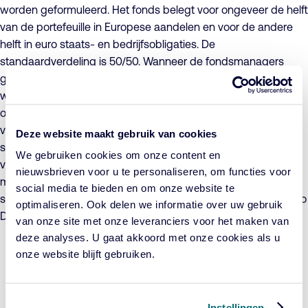
worden geformuleerd. Het fonds belegt voor ongeveer de helft
van de portefeuille in Europese aandelen en voor de andere
helft in euro staats- en bedrijfsobligaties. De
standaardverdeling is 50/50. Wanneer de fondsmanagers
goede verwachtingen hebben voor aandelen, kunnen ze de
weging aanpassen naar maximaal 55%. Ditzelfde geldt voor
obligaties. De koersen van aandelen en obligaties bewegen
vaak tegengesteld waardoor de belegger profiteert van een
Deze website maakt gebruik van cookies
stabieler rendement. Het beleggingsdoel is om binnen een
We gebruiken cookies om onze content en
vastgesteld risicokader, een rendement te behalen dat ten
nieuwsbrieven voor u te personaliseren, om functies voor
minste gelijk is aan dat van de benchmark. De beheerder
social media te bieden en om onze website te
selecteert aandelen en obligaties waarin conform het Cardano
optimaliseren. Ook delen we informatie over uw gebruik
Duurzaam Beleggingsbeleid belegd mag worden.
van onze site met onze leveranciers voor het maken van
deze analyses. U gaat akkoord met onze cookies als u
onze website blijft gebruiken.
Periode per 31-07-2026
YTD
1 jaar
3 jaar
5 jaar
Fonds
6,83%
12,05%
9,44%
5,17%
Benchmark
5,86%
10,98%
8,57%
4,56%
Instellingen