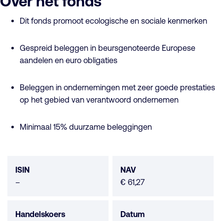
Over het fonds
Dit fonds promoot ecologische en sociale kenmerken
Gespreid beleggen in beursgenoteerde Europese
aandelen en euro obligaties
Beleggen in ondernemingen met zeer goede prestaties
op het gebied van verantwoord ondernemen
Minimaal 15% duurzame beleggingen
Fonds
data
ISIN
NAV
Geen
–
€ 61,27
data
beschikbaar
Handelskoers
Datum