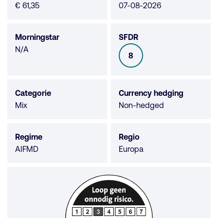
€ 61,35
07-08-2026
Morningstar
SFDR
Morningstar
N/A
8
SFDR
niet
beschikbaar
Categorie
Currency hedging
Mix
Non-hedged
Regime
Regio
AIFMD
Europa