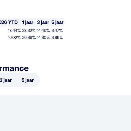
026
YTD
1 jaar
3 jaar
5 jaar
13,44%
23,82%
14,46%
8,47%
16,02%
26,89%
14,80%
8,89%
ormance
3 jaar
5 jaar