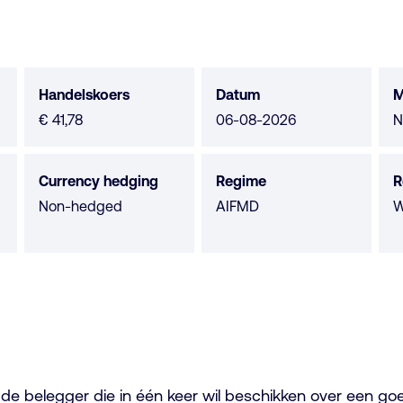
Handelskoers
Datum
M
M
€ 41,78
06-08-2026
N
n
b
Currency hedging
Regime
R
Non-hedged
AIFMD
W
 de belegger die in één keer wil beschikken over een go