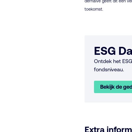
derhalve geeft dit een ve
toekomst.
ESG Da
Ontdek het ESG
fondsniveau.
Bekijk de ged
Extra inform