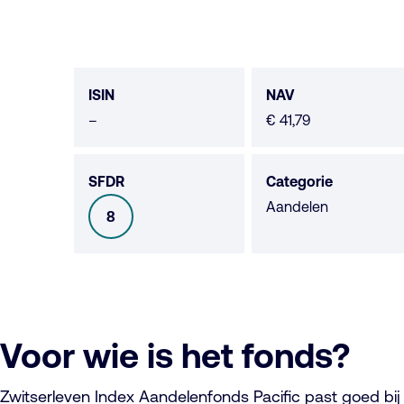
Fonds
data
ISIN
NAV
Geen
–
€ 41,79
data
beschikbaar
SFDR
Categorie
Aandelen
8
SFDR
Voor wie is het fonds?
Zwitserleven Index Aandelenfonds Pacific past goed bij