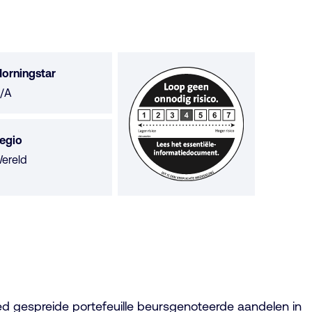
orningstar
orningstar
/A
iet
eschikbaar
egio
ereld
ed gespreide portefeuille beursgenoteerde aandelen in