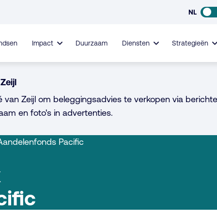
NL
ndsen
Impact
Duurzaam
Diensten
Strategieën
Zeijl
é van Zeijl om beleggingsadvies te verkopen via berichte
aam en foto's in advertenties.
Aandelenfonds Pacific
x
ific