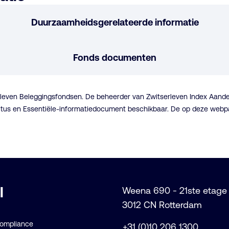
Duurzaamheidsgerelateerde informatie
Fonds documenten
erleven Beleggingsfondsen. De beheerder van Zwitserleven Index Aand
spectus en Essentiële-informatiedocument beschikbaar. De op deze we
l
Weena 690 - 21ste etage
3012 CN Rotterdam
Compliance
+31 (0)10 206 1300