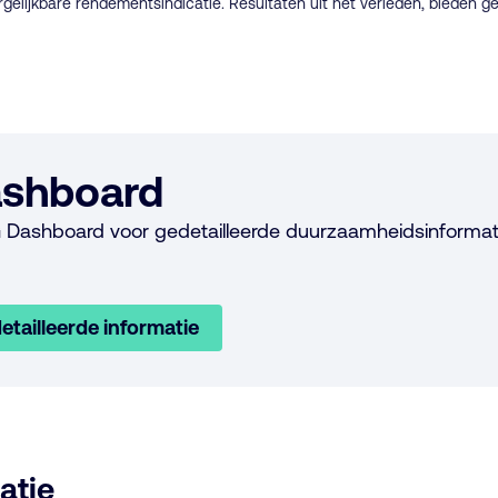
rgelijkbare rendementsindicatie. Resultaten uit het verleden, bieden g
shboard
 Dashboard voor gedetailleerde duurzaamheidsinformat
etailleerde informatie
atie