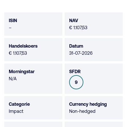
Fonds
data
ISIN
NAV
Geen
–
€ 1.107,53
data
beschikbaar
Handelskoers
Datum
€ 1.107,53
31-07-2026
Morningstar
SFDR
Morningstar
N/A
9
SFDR
niet
beschikbaar
Categorie
Currency hedging
Impact
Non-hedged