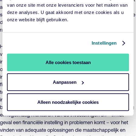
van onze site met onze leveranciers voor het maken van
als fondsmanager, terwijl FMO een rol vervult in het zoeken en
deze analyses. U gaat akkoord met onze cookies als u
selecteren van geschikte investeringen, het verrichten van due
onze website blijft gebruiken.
diligence, het monitoren van de investeringen en het
rapporteren over de beleggingen.
Instellingen
Het investeringscomité van Cardano Impact Investing is
verantwoordelijk voor het nemen van de
investeringsbeslissingen en de communicatie met en het
Alle cookies toestaan
onderhouden van de relatie met de (institutionele)
investeerders. De beslissingen worden genomen op grond
Aanpassen
financiële en sociale of maatschappelijke gronden. Op beide
terreinen dient een voorstel te voldoen aan het
investeringsbeleid van Cardano Impact Investing. Nadat
Alleen noodzakelijke cookies
besloten is tot een investering, draagt FMO zorg voor het tijdig
en regelmatig monitoren van de investeringen en – in het
geval een financiële instelling in problemen komt – voor het
vinden van adequate oplossingen die maatschappelijk en