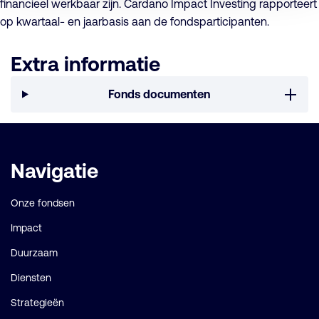
financieel werkbaar zijn. Cardano Impact Investing rapporteert
op kwartaal- en jaarbasis aan de fondsparticipanten.
Extra informatie
Fonds documenten
Belangrijke
Navigatie
links
Onze fondsen
Impact
Duurzaam
Diensten
Strategieën