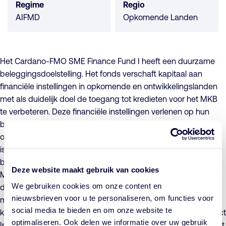
Regime
Regio
AIFMD
Opkomende Landen
Het Cardano-FMO SME Finance Fund I heeft een duurzame
beleggingsdoelstelling. Het fonds verschaft kapitaal aan
financiële instellingen in opkomende en ontwikkelingslanden
met als duidelijk doel de toegang tot kredieten voor het MKB
te verbeteren. Deze financiële instellingen verlenen op hun
beurt kredieten en overige financiële diensten aan het MKB in
opkomende markten en ontwikkelingslanden. De MKB-sector
is in deze landen relatief onderontwikkeld. Een van de
belangrijkste factoren die de verdere ontwikkeling van het
Deze website maakt gebruik van cookies
MKB in de weg staat, is de beperkte toegang tot financiële
We gebruiken cookies om onze content en
diensten. Zeventig procent van het MKB in opkomende
nieuwsbrieven voor u te personaliseren, om functies voor
markten wordt onvoldoende bediend. Om de toegang tot
social media te bieden en om onze website te
kapitaal voor het MKB te verbeteren werkt het Cardano Impact
optimaliseren. Ook delen we informatie over uw gebruik
Investing samen met FMO. Cardano Impact Investing fungeert