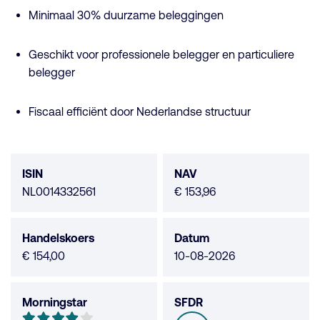
Minimaal 30% duurzame beleggingen
Geschikt voor professionele belegger en particuliere
belegger
Fiscaal efficiënt door Nederlandse structuur
Fonds
data
ISIN
NAV
NL0014332561
€ 153,96
Handelskoers
Datum
€ 154,00
10-08-2026
Morningstar
SFDR
Morningstar
4