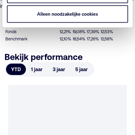
in instellingen voor collectieve belegging in effecten.
Alleen noodzakelijke cookies
Periode per 31-07-2026
YTD
1 jaar
3 jaar
5 jaar
Fonds
12,21%
19,08%
17,39%
12,53%
Benchmark
12,10%
18,54%
17,26%
12,58%
Bekijk performance
YTD
1 jaar
3 jaar
5 jaar