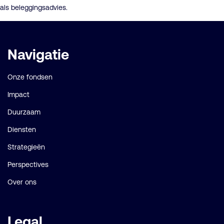
als beleggingsadvies.
Belangrijke
Navigatie
links
Onze fondsen
Impact
Duurzaam
Diensten
Strategieën
Perspectives
Over ons
Legal