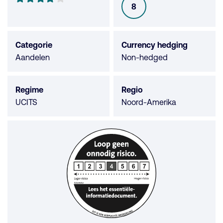
8
SFDR
van
de
5
Categorie
Currency hedging
sterren
Aandelen
Non-hedged
Regime
Regio
UCITS
Noord-Amerika