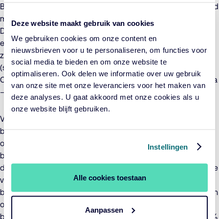
Beleggingsbeleid. Het doel van het fonds is, rekening houdend
met het voor het fonds van toepassing zijnde Cardano
Deze website maakt gebruik van cookies
Duurzaam Beleggingsbeleid, ten behoeve van participanten
We gebruiken cookies om onze content en
een rendement te realiseren dat het rendement van de Index
nieuwsbrieven voor u te personaliseren, om functies voor
zoveel als mogelijk benadert. Het uitlenen van aandelen
social media te bieden en om onze website te
(securities lending) is niet toegestaan. Voor participatieklasse
optimaliseren. Ook delen we informatie over uw gebruik
Cardano ESG Transition Enhanced Index Equity North America
van onze site met onze leveranciers voor het maken van
– C1 Inc EUR wordt het valutarisico niet afgedekt.
deze analyses. U gaat akkoord met onze cookies als u
onze website blijft gebruiken.
Voor het fonds zijn concrete duurzame
beleggingsdoelstellingen geformuleerd waaraan
ondernemingen bewust en aantoonbaar een positieve
Instellingen
bijdrage moeten leveren en die er voor moeten zorgen dat
duurzaamheidsrisico’s afdoende worden beheerst. De waarde
Alle cookies toestaan
van de beleggingen in het fonds kan als gevolg van het
beleggingsbeleid sterk fluctueren, zowel in absolute zin als ten
opzichte van de Index. Het fonds neemt de ICBE-
Aanpassen
beleggingsrestricties in acht en belegt niet voor meer dan 10%