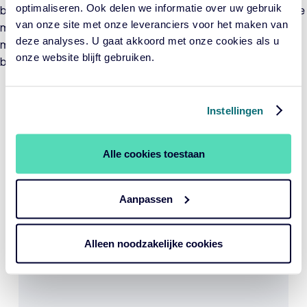
optimaliseren. Ook delen we informatie over uw gebruik
belegd kan worden. Hierdoor kan er worden ingespeeld op de
van onze site met onze leveranciers voor het maken van
marktontwikkelingen en economische vooruitzichten door
deze analyses. U gaat akkoord met onze cookies als u
meer of juist minder te beleggen in een specifieke
onze website blijft gebruiken.
beleggingscategorie.
Periode per 31-07-2026
YTD
1 jaar
3 jaar
5 jaar
Instellingen
Fonds
6,60%
9,22%
8,16%
3,18%
Benchmark
4,40%
7,66%
8,03%
3,31%
Alle cookies toestaan
Bekijk performance
Aanpassen
YTD
1 jaar
3 jaar
5 jaar
Alleen noodzakelijke cookies