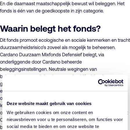
En die daarnaast maatschappelijk bewust wil beleggen. Het
fonds is één van de goedkoopste in zijn categorie.
Waarin belegt het fonds?
Dit fonds promoot ecologische en sociale kenmerken en tracht
duurzaamheidsrisico’s zoveel als mogelijk te beheersen.
Cardano Duurzaam Mixfonds Defensief belegt, via
onderliggende door Cardano beheerde
beleggingsinstellingen. Neutrale wegingen van
beleggingscategorieën: duurzame bedrijfsobligaties
genoteerd in euro (42%), kortlopende obligaties genoteerd in
euro (15%), beursgenoteerde wereldwijde aandelen (30%),
obligaties van opkomende landen (10%) en onderhandse
Deze website maakt gebruik van cookies
leningen aan financiële instellingen in opkomende landen en
We gebruiken cookies om onze content en
ontwikkelingslanden (3%). Deze beleggingen voldoen aan het
nieuwsbrieven voor u te personaliseren, om functies voor
Cardano Duurzaam Beleggingsbeleid. Voor iedere
social media te bieden en om onze website te
beleggingscategorie gelden er bandbreedten waarbinnen