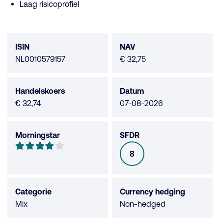
Laag risicoprofiel
Fonds
data
ISIN
NAV
NL0010579157
€ 32,75
Handelskoers
Datum
€ 32,74
07-08-2026
Morningstar
SFDR
Morningstar
4
8
SFDR
van
de
5
Categorie
Currency hedging
sterren
Mix
Non-hedged