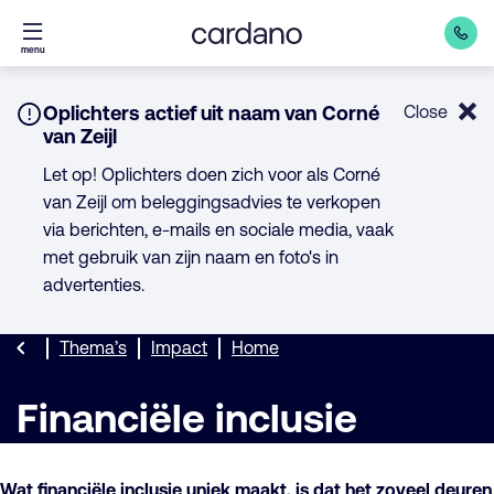
Direct
menu
naar
inhoud
Notice:
Oplichters actief uit naam van Corné
Close
van Zeijl
Let op! Oplichters doen zich voor als Corné
van Zeijl om beleggingsadvies te verkopen
via berichten, e-mails en sociale media, vaak
met gebruik van zijn naam en foto's in
advertenties.
Thema’s
Impact
Home
Financiële inclusie
Wat financiële inclusie uniek maakt, is dat het zoveel deuren