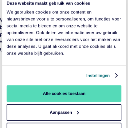
Deze website maakt gebruik van cookies
klimaatschadeverzekeringen voor boeren.
We gebruiken cookies om onze content en
nieuwsbrieven voor u te personaliseren, om functies voor
Wat al deze investeringen bindt, is hun dubbele waarde:
social media te bieden en om onze website te
bijdragen aan economische vooruitgang én bouwen aan
optimaliseren. Ook delen we informatie over uw gebruik
portefeuilles met toekomstgericht rendement. Juist in regio’s
van onze site met onze leveranciers voor het maken van
waar de samenleving de komende decennia het sterkst
deze analyses. U gaat akkoord met onze cookies als u
groeit.
onze website blijft gebruiken.
Relevante artikelen
Instellingen
Alle cookies toestaan
Aanpassen