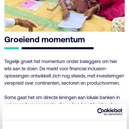
Groeiend momentum
Tegelijk groeit het momentum onder beleggers om hier
iets aan te doen. De markt voor financial inclusion-
oplossingen ontwikkelt zich nog steeds, met investeringen
verspreid over continenten, sectoren en productvormen.
Soms gaat het om directe leningen aan lokale banken in
opkomende economieën, die op hun beurt huishoudens
en kleine bedrijven toegang geven tot krediet en
spaardiensten. Andere keren zit de innovatie juist in de
technologie. Zo investeerden institutionele partijen in