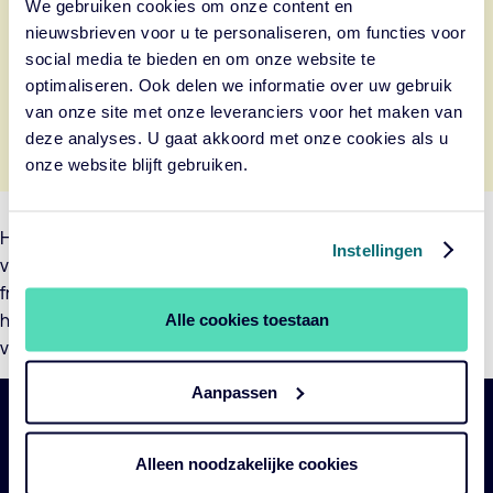
We gebruiken cookies om onze content en
Deze inhoud van Cincopa is beschikbaar na het
nieuwsbrieven voor u te personaliseren, om functies voor
accepteren van de marketing cookies.
social media te bieden en om onze website te
optimaliseren. Ook delen we informatie over uw gebruik
Cookie-instellingen wijzigen
van onze site met onze leveranciers voor het maken van
deze analyses. U gaat akkoord met onze cookies als u
onze website blijft gebruiken.
Het tweede seizoen van het Cardano Zomercollege borduurt
Instellingen
voort op de basis die we vorig jaar hebben gelegd, en biedt
frisse perspectieven, nieuwe analyses en praktische
Alle cookies toestaan
handvatten om je optimaal voor te bereiden op de komende
veranderingen.
Aanpassen
Belangrijke
Navigatie
Alleen noodzakelijke cookies
links