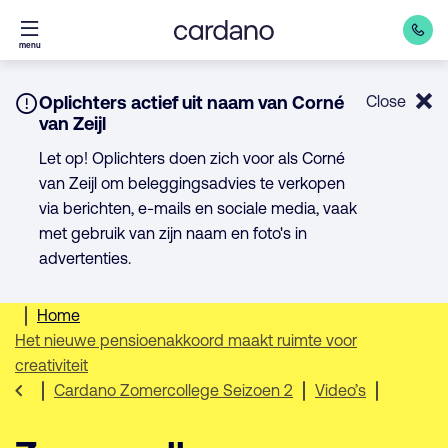
Direct
menu
naar
inhoud
Notice:
Oplichters actief uit naam van Corné
Close
van Zeijl
Let op! Oplichters doen zich voor als Corné
van Zeijl om beleggingsadvies te verkopen
via berichten, e-mails en sociale media, vaak
met gebruik van zijn naam en foto's in
advertenties.
Home
Het nieuwe pensioenakkoord maakt ruimte voor
creativiteit
Cardano Zomercollege Seizoen 2
Video’s