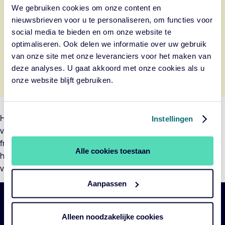
We gebruiken cookies om onze content en
Deze inhoud van Cincopa is beschikbaar na het
nieuwsbrieven voor u te personaliseren, om functies voor
accepteren van de marketing cookies.
social media te bieden en om onze website te
optimaliseren. Ook delen we informatie over uw gebruik
Cookie-instellingen wijzigen
van onze site met onze leveranciers voor het maken van
deze analyses. U gaat akkoord met onze cookies als u
onze website blijft gebruiken.
Het tweede seizoen van het Cardano Zomercollege borduurt
Instellingen
voort op de basis die we vorig jaar hebben gelegd, en biedt
frisse perspectieven, nieuwe analyses en praktische
Alle cookies toestaan
handvatten om je optimaal voor te bereiden op de komende
veranderingen.
Aanpassen
Belangrijke
Navigatie
Alleen noodzakelijke cookies