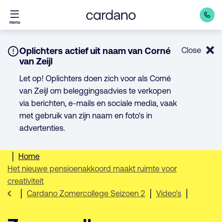
Direct
menu
naar
inhoud
Notice:
Oplichters actief uit naam van Corné
Close
van Zeijl
Let op! Oplichters doen zich voor als Corné
van Zeijl om beleggingsadvies te verkopen
via berichten, e-mails en sociale media, vaak
met gebruik van zijn naam en foto's in
advertenties.
Home
Het nieuwe pensioenakkoord maakt ruimte voor
creativiteit
Cardano Zomercollege Seizoen 2
Video’s