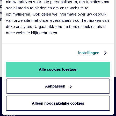
nieuwsbrieven voor u te personaliseren, om functies voor
bijvoorbeeld nog de pensioenverplichting voor zzp’ers. Ook
social media te bieden en om onze website te
vindt Maatoug dat de politiek de uitvoerbaarheid grondig
optimaliseren. Ook delen we informatie over uw gebruik
moet controleren, als les uit de toeslagenaffaire.
van onze site met onze leveranciers voor het maken van
deze analyses. U gaat akkoord met onze cookies als u
onze website blijft gebruiken.
Deze Springcast inhoud is beschikbaar na het
accepteren van de marketing cookies.
Instellingen
Cookie-instellingen wijzigen
Alle cookies toestaan
Aanpassen
Belangrijke
Navigatie
links
Alleen noodzakelijke cookies
Onze fondsen
Impact