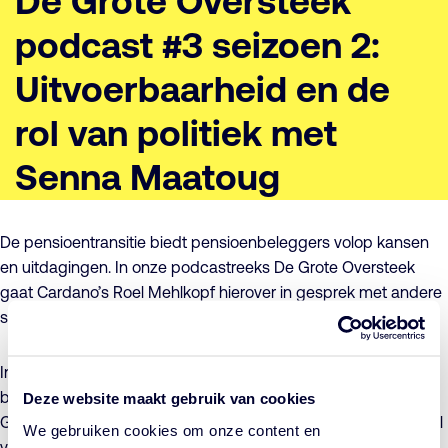
De Grote Oversteek
podcast #3 seizoen 2:
Uitvoerbaarheid en de
rol van politiek met
Senna Maatoug
De pensioentransitie biedt pensioenbeleggers volop kansen
en uitdagingen. In onze podcastreeks De Grote Oversteek
gaat Cardano’s Roel Mehlkopf hierover in gesprek met andere
specialisten.
In de derde aflevering van seizoen 2 van onze podcastserie
bespreken Roel Mehlkopf en Tweede Kamerlid voor
Deze website maakt gebruik van cookies
GroenLinks
Senna Maatoug
de nieuwe pensioenwet en de rol
We gebruiken cookies om onze content en
van de politiek. In haar ogen ontbreekt in het ontwerp