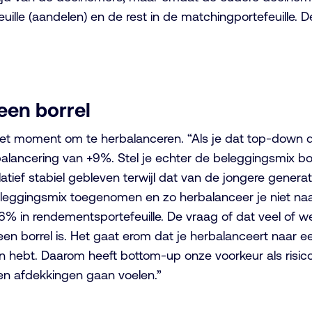
ille (aandelen) en de rest in de matchingportefeuille. De
 een borrel
 het moment om te herbalanceren. “Als je dat top-down 
balancering van +9%. Stel je echter de beleggingsmix bo
ief stabiel gebleven terwijl dat van de jongere generati
eleggingsmix toegenomen en zo herbalanceer je niet na
% in rendementsportefeuille. De vraag of dat veel of we
n borrel is. Het gaat erom dat je herbalanceert naar ee
en hebt. Daarom heeft bottom-up onze voorkeur als risi
s en afdekkingen gaan voelen.”