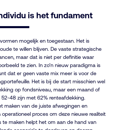
ndividu is het fundament
e vormen mogelijk en toegestaan. Het is
 oude te willen blijven. De vaste
strategische
lancen
, maar dat is niet per definitie waar
oorbeeld te zien
.
In zo’n nieuw paradigma is
punt dat er geen vaste mix meer is
voor
de
portefeuille. Het is bij de start misschien wel
ekking
op fondsniveau
, maar een maand of
t 52-48 zijn met 62% renteafdekking.
het maken van
de juiste
afwegingen en
 operationeel
proces
om deze nieuwe realiteit
te maken helpt het om aan de hand van