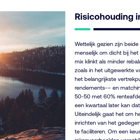
Risicohouding i
Wettelijk gezien zijn beid
menselijk om dicht bij het
mix klinkt als minder
reba
zoals in het uitgewerkte v
het belangrijkste vertrek
re
ndements-
– en matching
50-50 met 60% renteafd
een kwartaal later kan da
Uiteindelijk gaat het om 
inrichten van het
gedegen
te faciliteren
.
Om een keus 