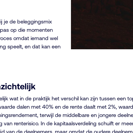
bij je de beleggingsmix
n pas op die momenten
 proces omdat iemand wel
g speelt, en dat kan een
zichtelijk
jk wat in de praktijk het verschil kan zijn tussen een 
rde dalen met 40% en de rente daalt met 2%, waardoor d
gsrendement, terwijl de middelbare en jongere deelne
ng van renterisico. In de kapitaalsverdeling schuift er 
eftijd van de deelnemers, maar omdat de oudere deelne