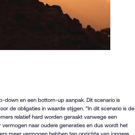
top-down en een bottom-up aanpak. Dit scenario is
e obligaties in waarde stijgen. “In dit scenario is de
mers relatief hard worden geraakt vanwege een
meer vermogen naar oudere generaties en dus wordt het
mers meer vermogen hebben ten opzichte van jongere.