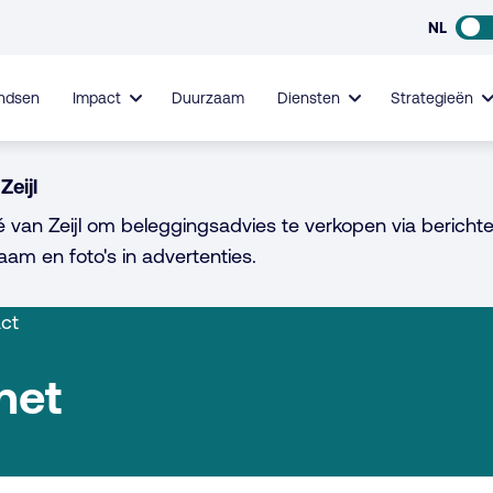
NL
ndsen
Impact
Duurzaam
Diensten
Strategieën
Zeijl
é van Zeijl om beleggingsadvies te verkopen via berichte
aam en foto's in advertenties.
act
het