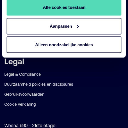
Alle cookies toestaan
Diensten
Strategieën
Aanpassen
Perspectives
Over ons
Alleen noodzakelijke cookies
Legal
Legal & Compliance
Duurzaamheid policies en disclosures
Gebruiksvoorwaarden
Cookie verklaring
Weena 690 - 21ste etage