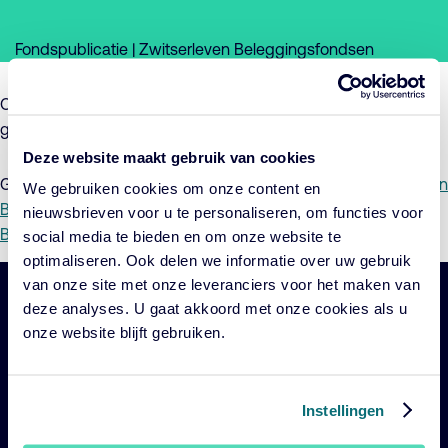
Fondspublicatie | Zwitserleven Beleggingsfondsen
Op 31 maart 2021 zijn de Zwitserleven jaarverslagen 2020
gepubliceerd.
Deze website maakt gebruik van cookies
Graag verwijzen wij u naar de jaarverslagen 2020
Zwitserleven
We gebruiken cookies om onze content en
Beleggingsfondsen (pdf)
en
Zwitserleven Institutionele
nieuwsbrieven voor u te personaliseren, om functies voor
Beleggingsfondsen (pdf)
en de
Toelichting (pdf)
.
social media te bieden en om onze website te
optimaliseren. Ook delen we informatie over uw gebruik
van onze site met onze leveranciers voor het maken van
deze analyses. U gaat akkoord met onze cookies als u
Belangrijke
Navigatie
onze website blijft gebruiken.
links
Onze fondsen
Impact
Instellingen
Duurzaam