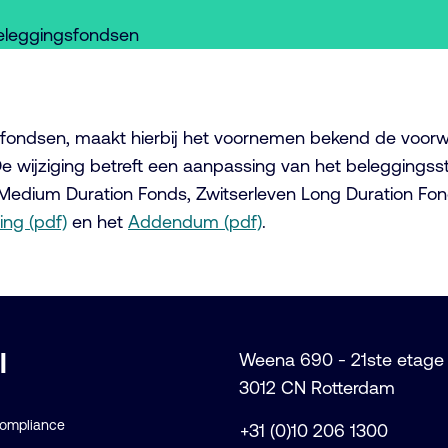
 Beleggingsfondsen
sfondsen, maakt hierbij het voornemen bekend de voorwa
e wijziging betreft een aanpassing van het beleggingsst
edium Duration Fonds, Zwitserleven Long Duration Fond
ing (pdf)
en het
Addendum (pdf)
.
l
Weena 690 - 21ste etage
3012 CN Rotterdam
Compliance
+31 (0)10 206 1300