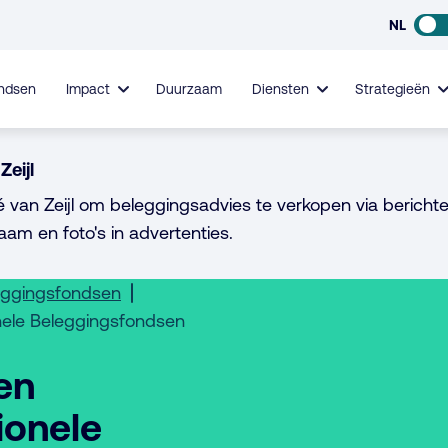
NL
ndsen
Impact
Duurzaam
Diensten
Strategieën
Zeijl
é van Zeijl om beleggingsadvies te verkopen via berichte
aam en foto's in advertenties.
eggingsfondsen
onele Beleggingsfondsen
en
ionele