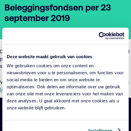
Beleggingsfondsen per 23
september 2019
Fondspublicatie | Zwitserleven Mix Beleggingsfondsen
De wijziging betreft een aanpassing van het beleggingsbeleid
Deze website maakt gebruik van cookies
per 23 september 2019 van Zwitserleven Selectie Fonds, een
We gebruiken cookies om onze content en
sub-fonds van Zwitserleven Mix Beleggingsfondsen.
nieuwsbrieven voor u te personaliseren, om functies voor
social media te bieden en om onze website te
Voor meer informatie verwijzen wij u graag naar de
Toelichting
optimaliseren. Ook delen we informatie over uw gebruik
(pdf)
en het
Addendum (pdf)
van onze site met onze leveranciers voor het maken van
deze analyses. U gaat akkoord met onze cookies als u
onze website blijft gebruiken.
Belangrijke
Navigatie
links
Instellingen
Onze fondsen