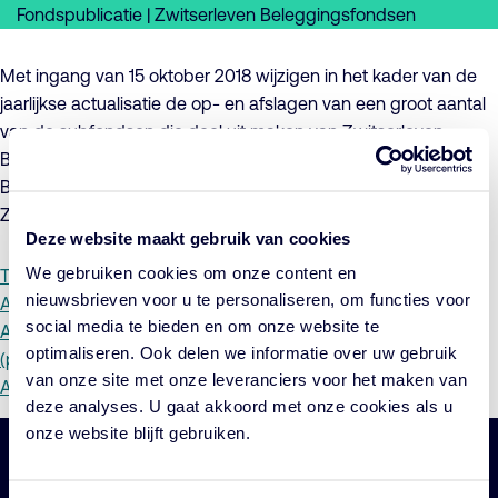
Fondspublicatie | Zwitserleven Beleggingsfondsen
Met ingang van 15 oktober 2018 wijzigen in het kader van de
jaarlijkse actualisatie de op- en afslagen van een groot aantal
van de subfondsen die deel uit maken van Zwitserleven
Beleggingsfondsen, Zwitserleven Institutionele
Beleggingsfondsen en Zwitserleven Mix Beleggingsfondsen.
Zie hiervoor de toelichting en de addenda.
Deze website maakt gebruik van cookies
We gebruiken cookies om onze content en
Toelichting (pdf)
nieuwsbrieven voor u te personaliseren, om functies voor
Addendum Zwitserleven Beleggingsfondsen. (pdf)
social media te bieden en om onze website te
Addendum Zwitserleven Institutionele Beleggingsfondsen.
optimaliseren. Ook delen we informatie over uw gebruik
(pdf)
van onze site met onze leveranciers voor het maken van
Addendum Zwitserleven Mix Beleggingsfondsen. (pdf)
deze analyses. U gaat akkoord met onze cookies als u
onze website blijft gebruiken.
Belangrijke
Navigatie