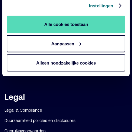
links
Instellingen
Onze fondsen
Impact
Alle cookies toestaan
Duurzaam
Diensten
Aanpassen
Strategieën
Alleen noodzakelijke cookies
Perspectives
Over ons
Legal
Legal & Compliance
Duurzaamheid policies en disclosures
Gebruiksvoorwaarden